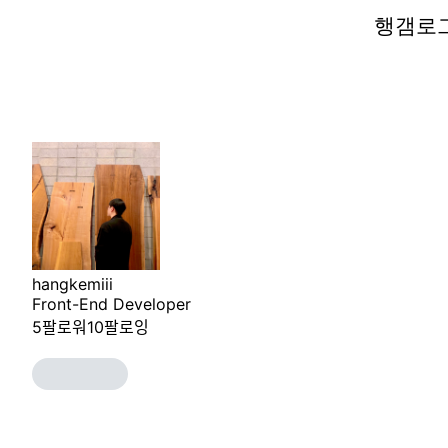
행갬로
행갬로
hangkemiii
Front-End Developer
5
팔로워
10
팔로잉