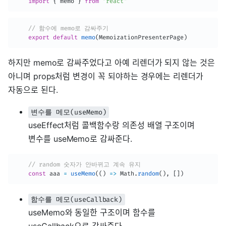
import
{
 memo 
}
from
"react"
// 함수에 memo로 감싸주기
export
default
memo
(
MemoizationPresenterPage
)
하지만 memo로 감싸주었다고 아예 리렌더가 되지 않는 것은
아니며 props처럼 변경이 꼭 되야하는 경우에는 리렌더가
자동으로 된다.
변수를 메모(useMemo)
useEffect처럼 콜백함수랑 의존성 배열 구조이며
변수를 useMemo로 감싸준다.
// random 숫자가 안바뀌고 계속 유지
const
 aaa 
=
useMemo
(
(
)
=>
 Math
.
random
(
)
,
[
]
)
함수를 메모(useCallback)
useMemo와 동일한 구조이며 함수를