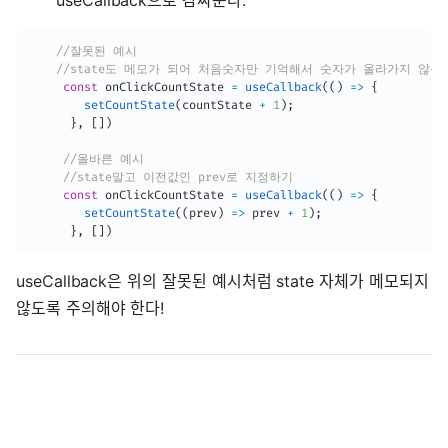
useCallback으로 감싸준다.
//잘못된 예시
//state도 메모가 되어 처음숫자만 기억해서 숫자가 올라가지 않음
const
 onClickCountState 
=
useCallback
(
(
)
=>
{
setCountState
(
countState 
+
1
)
;
}
,
[
]
)
//올바른 예시
//state말고 이전값인 prev로 지정하기
const
 onClickCountState 
=
useCallback
(
(
)
=>
{
setCountState
(
(
prev
)
=>
 prev 
+
1
)
;
}
,
[
]
)
useCallback은 위의 잘못된 예시처럼 state 자체가 메모되지
않도록 주의해야 한다!