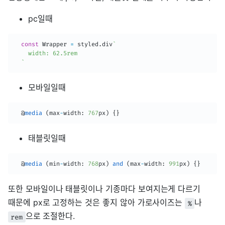
pc일때
const
 Wrapper 
=
 styled
.
div
`
    width: 62.5rem

`
모바일일때
  @
media
(
max
-
width
:
767
px
)
{
}
태블릿일때
  @
media
(
min
-
width
:
768
px
)
and
(
max
-
width
:
991
px
)
{
}
또한 모바일이나 태블릿이나 기종마다 보여지는게 다르기
때문에 px로 고정하는 것은 좋지 않아 가로사이즈는
나
%
으로 조절한다.
rem