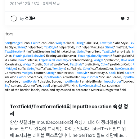
2019년 12월 23일
·
0
개의 댓글
by
정예은
2
Textfield/Textformfield의 InputDecoration 속성 정
리
항상 헷갈리는 InputDecoration의 속성에 대하여 정리해봅시다.
icon: 필드의 왼쪽에 표시되는 아이콘입니다. labelText: 필드 위
에 표시되는 레이블 텍스트입니다. helperText: 필드 하단에 표시