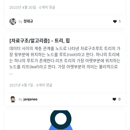
에 있을수록 함수 호출을 해야 하는 횟수가 늘어난다. 위 그림
...
2023년 4월 20일
·
0
개의 댓글
by
정태규
1
[자료구조/알고리즘] - 트리, 힙
데이터 사이의 계층 관계를 노드로 나타낸 자료구조루트 트리의 가
장 윗부분에 위치하는 노드를 루트(root)라고 한다. 하나의 트리에
는 하나의 루트가 존재한다.리프 트리의 가장 아랫부분에 위치하는
노드를 리프(leaf)라고 한다. 가장 아랫부분의 의미는 물리적으로
...
2021년 4월 7일
·
0
개의 댓글
by
janjanee
0