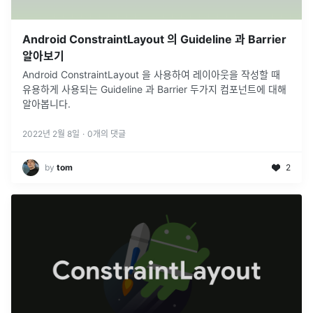
Android ConstraintLayout 의 Guideline 과 Barrier
알아보기
Android ConstraintLayout 을 사용하여 레이아웃을 작성할 때
유용하게 사용되는 Guideline 과 Barrier 두가지 컴포넌트에 대해
알아봅니다.
2022년 2월 8일
·
0
개의 댓글
by
tom
2