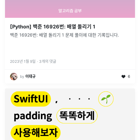
[Python] 백준 16926번: 배열 돌리기 1
백준 16926번: 배열 돌리기 1 문제 풀이에 대한 기록입니다.
2023년 1월 9일
·
3
개의 댓글
by
이태규
6