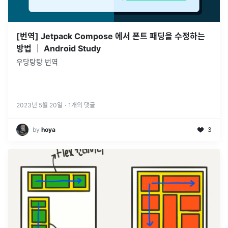
[번역] Jetpack Compose 에서 폰트 패딩을 수정하는
방법 ｜ Android Study
우당탕탕 번역
2023년 5월 20일
·
1
개의 댓글
by
hoya
3