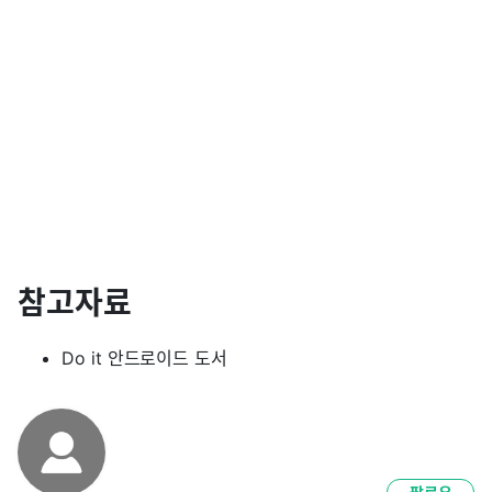
참고자료
Do it 안드로이드 도서