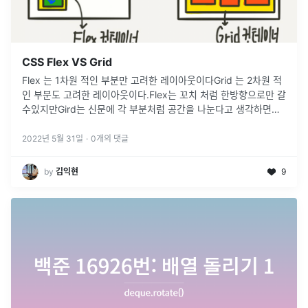
CSS Flex VS Grid
Flex 는 1차원 적인 부분만 고려한 레이아웃이다Grid 는 2차원 적
인 부분도 고려한 레이아웃이다.Flex는 꼬치 처럼 한방향으로만 갈
수있지만Gird는 신문에 각 부분처럼 공간을 나눈다고 생각하면된
다.출처 | https://studiomeal.com/arc
...
2022년 5월 31일
·
0
개의 댓글
by
김익현
9