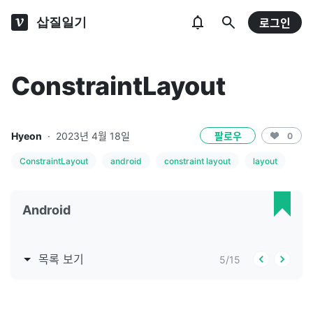
삽질일기
로그인
ConstraintLayout
Hyeon
·
2023년 4월 18일
팔로우
0
ConstraintLayout
android
constraint layout
layout
Android
목록 보기
5
/
15