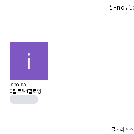
i-no.l
i-no.l
inho ha
0
팔로워
1
팔로잉
글
시리즈
소