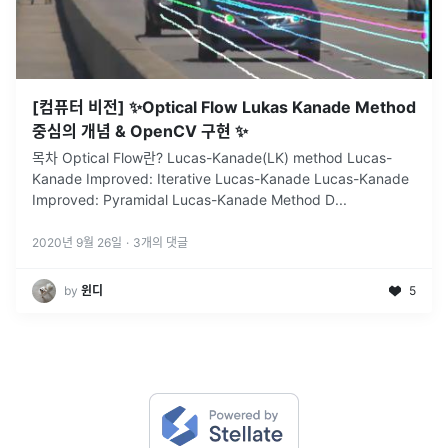
[컴퓨터 비전] ✨Optical Flow Lukas Kanade Method
중심의 개념 & OpenCV 구현 ✨
목차 Optical Flow란? Lucas-Kanade(LK) method Lucas-
Kanade Improved: Iterative Lucas-Kanade Lucas-Kanade
Improved: Pyramidal Lucas-Kanade Method D
...
2020년 9월 26일
·
3
개의 댓글
by
윈디
5