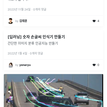
2023년 11월 24일
·
0
개의 댓글
by
김태훈
4
[딥러닝] 숫자 손글씨 인식기 만들기
간단한 이미지 분류 인공지능 만들기
2022년 1월 4일
·
0
개의 댓글
by
yenaryu
0