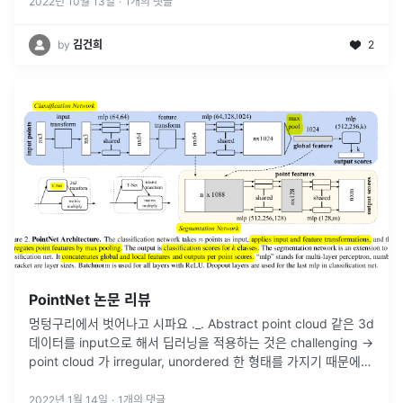
고 개라는 결론을
...
2022년 10월 13일
·
1
개의 댓글
by
김건희
2
PointNet 논문 리뷰
멍텅구리에서 벗어나고 시파요 ._. Abstract point cloud 같은 3d
데이터를 input으로 해서 딥러닝을 적용하는 것은 challenging →
point cloud 가 irregular, unordered 한 형태를 가지기 때문에.
→ 그럼 균일한
...
2022년 1월 14일
·
1
개의 댓글