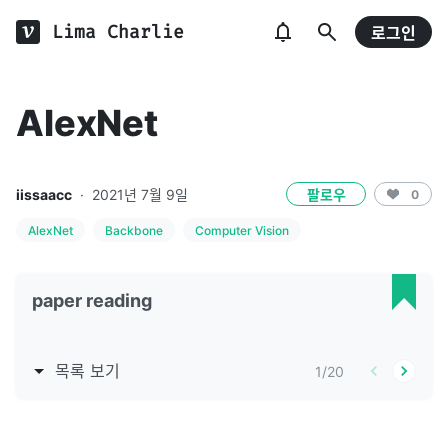
Lima Charlie
로그인
AlexNet
iissaacc
·
2021년 7월 9일
팔로우
0
AlexNet
Backbone
Computer Vision
paper reading
목록 보기
1
/
20