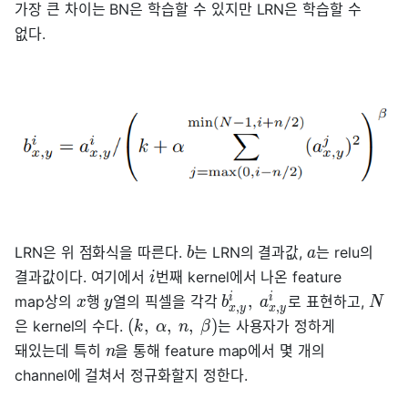
가장 큰 차이는 BN은 학습할 수 있지만 LRN은 학습할 수
없다.
LRN은 위 점화식을 따른다.
는 LRN의 결과값,
는 relu의
b
a
결과값이다. 여기에서
번째 kernel에서 나온 feature
i
i
i
,
map상의
행
열의 픽셀을 각각
로 표현하고,
x
y
b
a
N
,
,
x
y
x
y
(
,
,
,
)
은 kernel의 수다.
는 사용자가 정하게
k
α
n
β
돼있는데 특히
을 통해 feature map에서 몇 개의
n
channel에 걸쳐서 정규화할지 정한다.