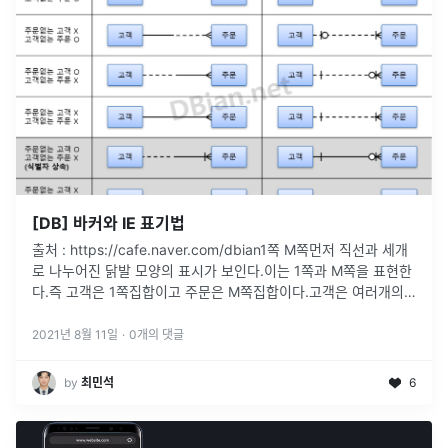
[DB] 바커와 IE 표기법
출처 : https://cafe.naver.com/dbian1쪽 M쪽먼저 직선과 세개
로 나누어진 닭발 모양의 표시가 보인다.이는 1쪽과 M쪽을 표현한
다.즉 고객은 1쪽집합이고 주문은 M쪽집합이다.고객은 여러개의
주문을 할 수 있지만 주문은 여러명의 고객을 가질
...
2021년 8월 11일
·
0
개의 댓글
by
최민석
6