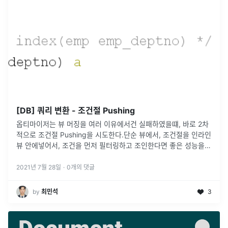
[DB] 쿼리 변환 - 조건절 Pushing
옵티마이저는 뷰 머징을 여러 이유에서건 실패하였을떄, 바로 2차
적으로 조건절 Pushing을 시도한다.단순 뷰에서, 조건절을 인라인
뷰 안에넣어서, 조건을 먼저 필터링하고 조인한다면 좋은 성능을
기대 할것이다.조건절 Pushing의 종류조건절 Pushdown : 쿼리
블
...
2021년 7월 28일
·
0
개의 댓글
by
최민석
3