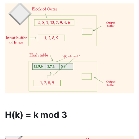
H(k) = k mod 3