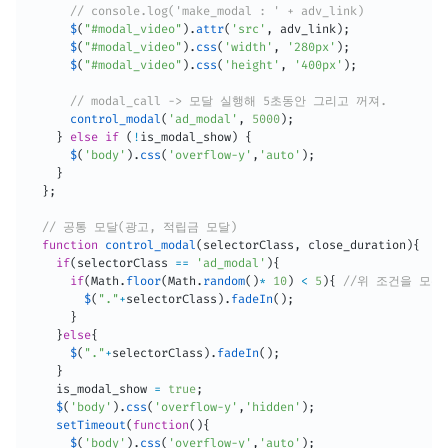
// console.log('make_modal : ' + adv_link)
$
(
"#modal_video"
)
.
attr
(
'src'
,
 adv_link
)
;
$
(
"#modal_video"
)
.
css
(
'width'
,
'280px'
)
;
$
(
"#modal_video"
)
.
css
(
'height'
,
'400px'
)
;
// modal_call -> 모달 실행해 5초동안 그리고 꺼져.
control_modal
(
'ad_modal'
,
5000
)
;
}
else
if
(
!
is_modal_show
)
{
$
(
'body'
)
.
css
(
'overflow-y'
,
'auto'
)
;
}
}
;
// 공통 모달(광고, 적립금 모달)
function
control_modal
(
selectorClass
,
 close_duration
)
{
if
(
selectorClass 
==
'ad_modal'
)
{
if
(
Math
.
floor
(
Math
.
random
(
)
*
10
)
<
5
)
{
//위 조건을 모두
$
(
"."
+
selectorClass
)
.
fadeIn
(
)
;
}
}
else
{
$
(
"."
+
selectorClass
)
.
fadeIn
(
)
;
}
    is_modal_show 
=
true
;
$
(
'body'
)
.
css
(
'overflow-y'
,
'hidden'
)
;
setTimeout
(
function
(
)
{
$
(
'body'
)
.
css
(
'overflow-y'
,
'auto'
)
;