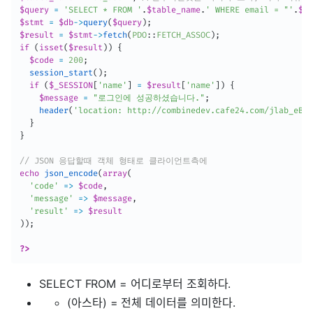
$query
=
'SELECT * FROM '
.
$table_name
.
' WHERE email = "'
.
$_P
$stmt
=
$db
-
>
query
(
$query
)
;
$result
=
$stmt
-
>
fetch
(
PDO
:
:
FETCH_ASSOC
)
;
if
(
isset
(
$result
)
)
{
$code
=
200
;
session_start
(
)
;
if
(
$_SESSION
[
'name'
]
=
$result
[
'name'
]
)
{
$message
=
"로그인에 성공하셨습니다."
;
header
(
'location: http://combinedev.cafe24.com/jlab_eBoo
}
}
// JSON 응답할때 객체 형태로 클라이언트측에 
echo
json_encode
(
array
(
'code'
=
>
$code
,
'message'
=
>
$message
,
'result'
=
>
$result
)
)
;
?>
SELECT FROM = 어디로부터 조회하다.
(아스타) = 전체 데이터를 의미한다.