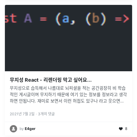
무지성 React - 리렌더링 막고 싶어요...
무지성으로 습득해서 나름대로 뇌피셜을 적는 공간굉장히 비 학습
적인 게시글이며 무지하기 때문에 여기 있는 정보를 정보라고 생각
하면 안됩니다. 재미로 보면서 이런 허접도 있구나 라고 웃으면서
보는 게 좋겠네요. 아래 내용들은Only 뇌피셜입니다.지금 내가
express에
...
2021년 7월 2일
·
3
개의 댓글
by
E4ger
8