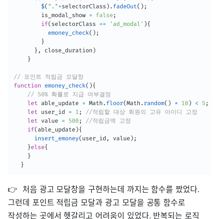
$
(
"."
+
selectorClass
)
.
fadeOut
(
)
;
        is_modal_show 
=
false
;
if
(
selectorClass 
==
'ad_modal'
)
{
emoney_check
(
)
;
}
}
,
 close_duration
)
}
// 포인트 적립금 모달창 
function
emoney_check
(
)
{
// 50% 확률로 지급 여부결정 
let
 able_update 
=
 Math
.
floor
(
Math
.
random
(
)
*
10
)
<
5
;
let
 user_id 
=
1
;
//적립할 대상 회원의 고유 아이디 고정
let
 value 
=
500
;
//적립금액 고정
if
(
able_update
)
{
insert_emoney
(
user_id
,
 value
)
;
}
else
{
}
}
👉 처음 광고 모달창을 구현하는데 까지는 함수를 짰었다.
그런데 포인트 적립금 모달과 광고 모달을 공통 함수로
작성하는 곳에서 헷갈리고 어려움이 있었다. 반복되는 로직