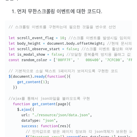
먼저 무한스크롤링 이벤트에 대한 코드다.
// 스크롤링 이벤트를 구현하는데 필요한 것들을 변수로 선언
let
 scroll_event_flag 
=
10
;
//스크롤 이벤트를 발생시킬 임의의 기
let
 body_height 
=
 document
.
body
.
offsetHeight
;
//현재 문서의 
let
 scroll_observe_start 
=
false
;
//스크롤 이벤트 활성화 여부 
let
 is_modal_show 
=
false
;
//모달창 중복출력 방지용 플래그 값
const
 random_color 
=
[
'00FF7F'
,
'	006400'
,
'7CFC00'
,
'FF45
// 기본적으로 소설 텍스트 1페이지가 보여지도록 구현한 코드 
$
(
document
)
.
ready
(
function
(
)
{
get_content
(
1
)
;
}
)
//ajax를 통해서 json파일을 불러오도록 구현
function
get_content
(
page
)
{
    $
.
ajax
(
{
      url
:
"./resource/json/data.json"
,
      dataType
:
"json"
,
success
:
function
(
res
)
{
// 인자값으로 받은 페이지 정보와 각 json객체가 보유한 id
$
(
"#content_area"
)
.
append
(
res
.
data
[
page
-
1
]
.
text
)
;