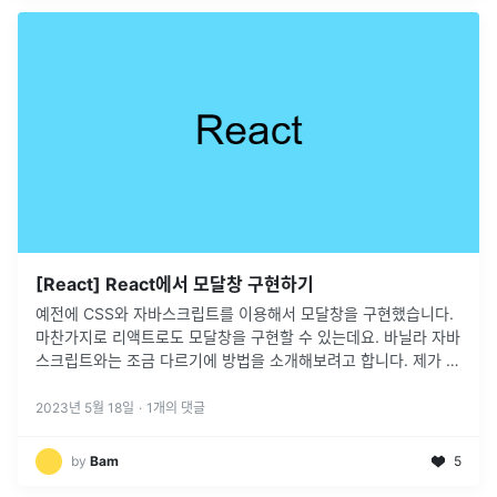
[React] React에서 모달창 구현하기
예전에 CSS와 자바스크립트를 이용해서 모달창을 구현했습니다.
마찬가지로 리액트로도 모달창을 구현할 수 있는데요. 바닐라 자바
스크립트와는 조금 다르기에 방법을 소개해보려고 합니다. 제가 소
개드린 방식으로도 리액트 환경에서 모달을 구현할 수 있습니
다.classList 속
...
2023년 5월 18일
·
1
개의 댓글
by
Bam
5