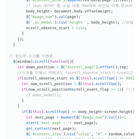
// json 데이터 중 소설 내용 Dom객체 바인딩 이후 문서의 
        body_height
=
 document
.
body
.
offsetHeight
;
$
(
"#page_num"
)
.
val
(
page
)
;
$
(
'.av_modal'
)
.
css
(
'height'
,
 body_height
)
;
//모달 
        scroll_observe_start 
=
true
;
}
}
)
;
}
// 윈도우 스크롤 이벤트
$
(
window
)
.
scroll
(
function
(
)
{
let
 down_position 
=
$
(
"#scroll_page"
)
.
offset
(
)
.
top
;
//스크롤 이동시 작동코드 (scroll_observe_start가 true이
if
(
scroll_observe_start 
&&
$
(
this
)
.
scrollTop
(
)
>=
800
)
{
let
 now_scroll_position 
=
$
(
this
)
.
scrollTop
(
)
;
if
(
now_scroll_position
%
scroll_event_flag 
==
1
)
{
// 
// make_modal();
}
}
if
(
$
(
this
)
.
scrollTop
(
)
>=
 body_height
-
screen
.
height
)
{
let
 next_page 
=
Number
(
$
(
"#page_num"
)
.
val
(
)
)
+
1
alert
(
'next page : '
+
 next_page
)
;
get_content
(
next_page
)
;
$
(
'#content_area'
)
.
css
(
"color"
,
"#"
+
 random_color
[
M