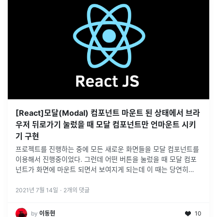
[React]모달(Modal) 컴포넌트 마운트 된 상태에서 브라
우저 뒤로가기 눌렀을 때 모달 컴포넌트만 언마운트 시키
기 구현
프로젝트를 진행하는 중에 모든 새로운 화면들을 모달 컴포넌트를
이용해서 진행중이었다. 그런데 어떤 버튼을 눌렀을 때 모달 컴포
넌트가 화면에 마운트 되면서 보여지게 되는데 이 때는 당연히
React Router를 이용해서 주소를 옮기거나 하지 않았다. 그러다
보니 브라우저
...
2021년 7월 14일
·
2
개의 댓글
by
이동현
10