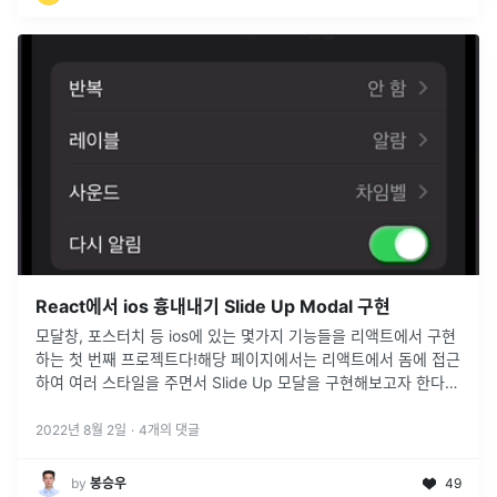
React에서 ios 흉내내기 Slide Up Modal 구현
모달창, 포스터치 등 ios에 있는 몇가지 기능들을 리액트에서 구현
하는 첫 번째 프로젝트다!해당 페이지에서는 리액트에서 돔에 접근
하여 여러 스타일을 주면서 Slide Up 모달을 구현해보고자 한다😀
모달 창이 올라오면서, 모달 창에 의해 가려지는 요소가 쪼그라들
며, 모
...
2022년 8월 2일
·
4
개의 댓글
by
봉승우
49