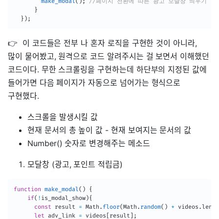
make_modal
(
)
;
//페이지 전환에 따른 광고 모달창 띄우기
}
}
)
;
👉 이 코드들은 전부 나 혼자 로직을 구현한 것이 아니라,
많이 물어봤고, 원격으로 코드 알려주시는 걸 보면서 이해했던
코드이다. 무한 스크롤링을 구현하는데 하단부의 지정된 값에
들어가면 다음 페이지가 자동으로 넘어가는 형식으로
구현했다.
스크롤을 발생시킬 값
현재 문서의 총 높이 값 - 현재 보여지는 문서의 값
Number() 숫자로 변경해주는 메소드
모달창 (광고, 포인트 적립금)
function
make_modal
(
)
{
if
(
!
is_modal_show
)
{
const
 result 
=
 Math
.
floor
(
Math
.
random
(
)
*
 videos
.
lengt
let
 adv_link 
=
 videos
[
result
]
;