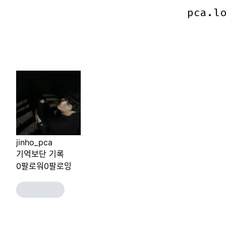
pca.l
pca.l
jinho_pca
기억보단 기록
0
팔로워
0
팔로잉