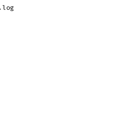
.log
.log