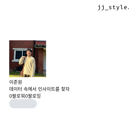
jj_style
jj_style
이준원
데이터 속에서 인사이트를 찾자
0
팔로워
0
팔로잉