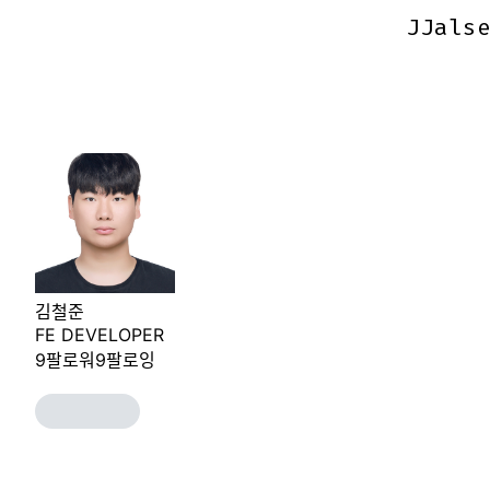
JJals
JJals
김철준
FE DEVELOPER
9
팔로워
9
팔로잉