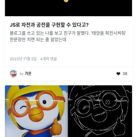
JS로 자전과 공전을 구현할 수 있다고?
블로그를 쓰고 있는 나를 보고 친구가 말했다. '태양을 회전시켜줘'
한문장만 치면 되는 줄 알았는데
2023년 11월 5일
·
4
개의 댓글
by
­가은
38