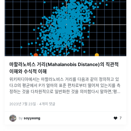
마할라노비스 거리(Mahalanobis Distance)의 직관적
이해와 수식적 이해
위키피디아에서는 마할라노비스 거리를 다음과 같이 정의하고 있
다.D의 평균에서 P가 얼마의 표준 편차로부터 떨어져 있는지를 측
정하는 것을 다차원적으로 일반화한 것을 의미함다시 말하면,'평균
과 거리가 표준편차의 몇 배인지를 나타내는 값'으로 확률분포상의
거리를 얘기한다.무
...
2023년 7월 23일
·
4
개의 댓글
by
soyyeong
7