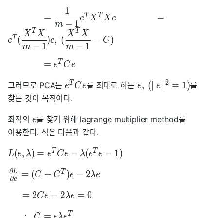
1
T
T
=
=
e
X
X
e
−
1
m
T
T
X
X
X
X
T
(
)
,
(
=
)
e
e
C
−
1
−
1
m
m
T
=
e
C
e
2
T
,
(
∣
∣
∣
∣
=
1
)
그러므로 PCA는
를 최대로 하는
를
e
C
e
e
e
찾는 것이 목적이다.
최적의
를 찾기 위해 lagrange multiplier method를
e
이용한다. 식은 다음과 같다.
T
T
(
,
)
=
−
(
−
1
)
L
e
λ
e
C
e
λ
e
e
∂
L
T
=
(
+
)
−
2
C
C
e
λ
e
∂
e
=
2
−
2
=
0
C
e
λ
e
∴
T
=
C
e
λ
e