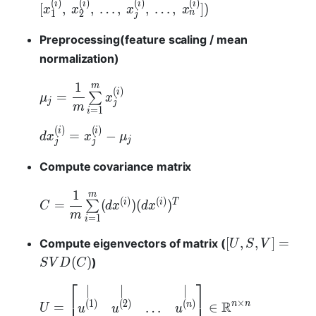
(
)
(
)
(
)
(
)
i
i
i
i
[
,
,
…
,
,
…
,
]
)
x
x
x
x
n
1
2
j
Preprocessing(feature scaling / mean
normalization)
1
m
(
)
i
=
∑
μ
x
j
j
m
=
1
i
(
)
(
)
i
i
=
−
d
x
x
μ
j
j
j
Compute covariance matrix
1
m
(
)
(
)
i
i
T
=
(
)
(
)
∑
C
d
x
d
x
m
=
1
i
[
,
,
]
=
Compute eigenvectors of matrix (
U
S
V
(
)
)
S
V
D
C
⎡
⎤
∣
∣
∣
⎢
⎥
×
R
(
1
)
(
2
)
(
)
n
n
=
∈
n
…
U
u
u
u