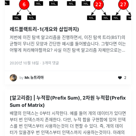
레드블랙트리-1(개요와 삽입까지)
저번에 이진 탐색 알고리즘을 진행하면서, 이진 탐색 트리(BST)의
균형이 무너진 모양과 간단한 예시를 들어봤습니다. 그렇다면 이는
어떻게 처리해야할까요? 사실 이진 탐색 알고리즘 자체만으로는
힘들다고 말할 수 있습니다. BST의 Remove_node함수를 균형을
유
...
2020년 10월 18일
·
3
개의 댓글
by
Mr.뉴트리아
2
[알고리즘] | 누적합(Prefix Sum), 2차원 누적합(Prefix
Sum of Matrix)
배열의 인덱스는 0부터 시작한다. 예를 들어 개의 데이터가 있다면
부터 번 인덱스까지 존재한다. 다만, 누적 합을 구현함에 있어 인덱
스를 번 인덱스부터 사용하는것이 더 편할 수 있다. 즉, 개의 데이
터가 있을경우 번 인덱스부터 인덱스까지 사용하는것이다. 아래의