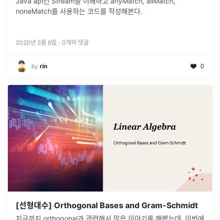
Java api인 Stream을 이해하고 anyMatch, allMatch,
noneMatch를 사용하는 코드를 작성해본다.
2020년 5월 6일
·
0
개의 댓글
by
rin
0
[선형대수] Orthogonal Bases and Gram-Schmidt
지금까지 orthogonal과 관련해서 많은 이야기를 해봤는데, 이번에