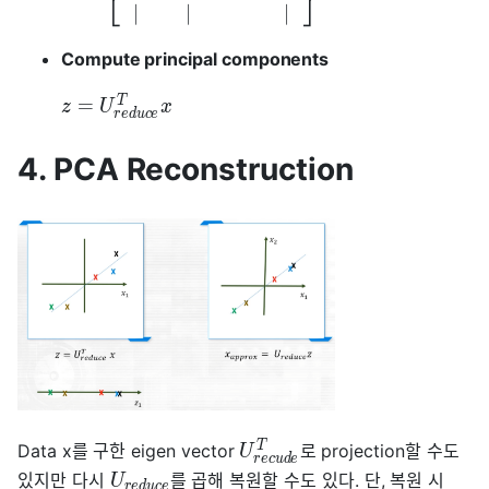
⎣
⎦
∣
∣
∣
Compute principal components
T
=
z
U
x
r
e
d
u
c
e
4. PCA Reconstruction
T
Data x를 구한 eigen vector
로 projection할 수도
U
r
e
c
u
d
e
있지만 다시
를 곱해 복원할 수도 있다. 단, 복원 시
U
r
e
d
u
c
e