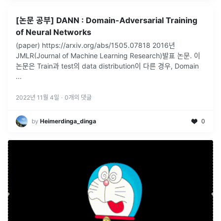
[논문 공부] DANN : Domain-Adversarial Training
of Neural Networks
(paper) https://arxiv.org/abs/1505.07818 2016년
JMLR(Journal of Machine Learning Research)발표 논문. 이
논문은 Train과 test의 data distribution이 다른 경우, Domain
...
2022년 11월 4일
·
0
개의 댓글
by
Heimerdinga_dinga
0