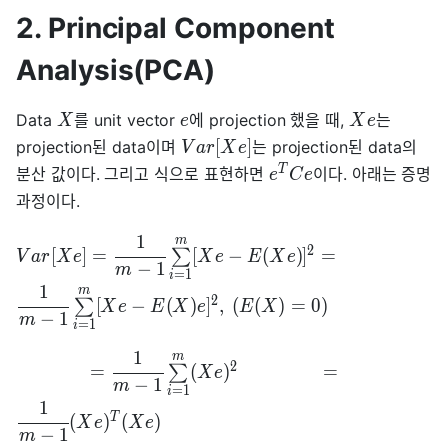
2. Principal Component
Analysis(PCA)
Data
를 unit vector
에 projection 했을 때,
는
X
e
X
e
[
]
projection된 data이며
는 projection된 data의
V
a
r
X
e
T
분산 값이다. 그리고 식으로 표현하면
이다. 아래는 증명
e
C
e
과정이다.
1
m
2
[
]
=
[
−
(
)
]
=
∑
V
a
r
X
e
X
e
E
X
e
−
1
m
=
1
i
1
m
2
[
−
(
)
]
,
(
(
)
=
0
)
∑
X
e
E
X
e
E
X
−
1
m
=
1
i
1
m
2
=
(
)
=
∑
X
e
−
1
m
=
1
i
1
T
(
)
(
)
X
e
X
e
−
1
m