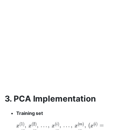
3. PCA Implementation
Training set
(
1
)
(
2
)
(
)
(
)
(
)
i
m
i
,
,
…
,
,
…
,
,
(
=
x
x
x
x
x