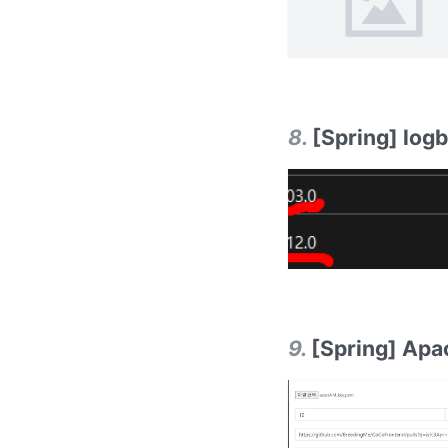
8
.
[Spring] l
9
.
[Spring] A