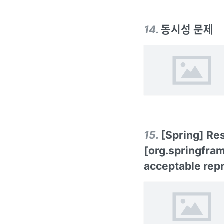
14
.
동시성 문제
15
.
[Spring] Re
[org.springfr
acceptable rep