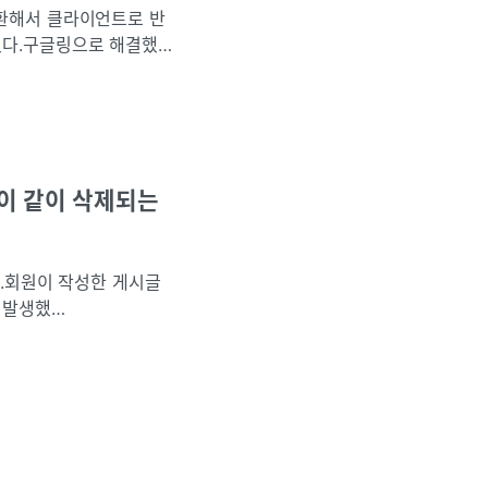
변환해서 클라이언트로 반
했다.구글링으로 해결했
legalState
블값이 같이 삭제되는
다.회원이 작성한 게시글
 발생했
rential integri