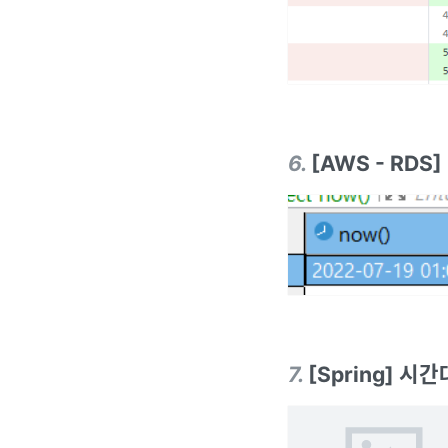
6
.
[AWS - RD
7
.
[Spring] 시