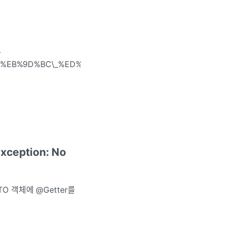
-
%EB%9D%BC\_%ED%8C%80%EC%9D%98\_%EB%8F%99%
xception: No
O 객체에 @Getter를