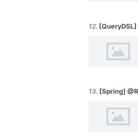
12
.
[QueryDSL
13
.
[Spring] @