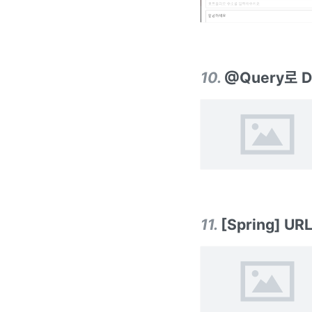
10
.
@Query로 
11
.
[Spring] UR