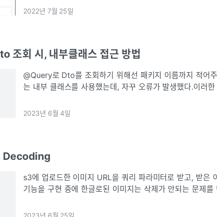
부될 수 있도록
2022년 7월 25일
Dto 조회 시, 내부클래스 접근 방법
@Query로 Dto를 조회하기 위해선 패키지 이름까지 적어
는 내부 클래스를 사용했는데, 자꾸 오류가 발생했다.이러한
국 내가 @Query로 작성한 쿼리를 생성할 수 없다는 오류'
2023년 6월 4일
L Decoding
s3에 업로드한 이미지 URL을 쿼리 파라미터로 받고, 받은 
기능을 구현 중에 한글로된 이미지는 삭제가 안되는 문제를
깨지?는 부분을 발견알고보니 한글을 쿼리 파라미터로 넘기면
서 요상하게 바뀌어 버린
2023년 6월 25일