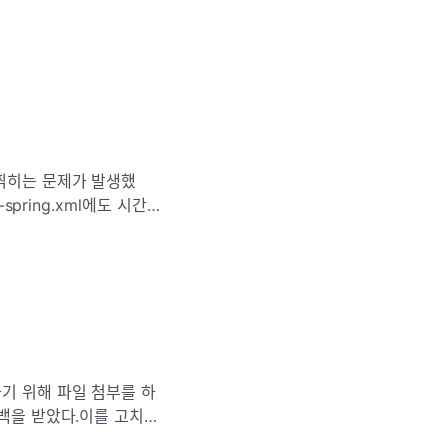
=UTF-8을 붙이니까 해결됐
찍히는 문제가 발생했
spring.xml에도 시간
ePattern,
기 위해 파일 첨부를 하
드백을 받았다.이를 고치기
사용해서 이미지 파일만 첨