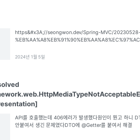
https&#x3A;//seongwon.dev/Spring-MVC/20230528
%EB%AA%A8%EB%91%90%EB%AA%A8%EC%97%AC
2024년 1월 5일
solved
amework.web.HttpMediaTypeNotAcceptableE
resentation]
API를 호출했는데 406에러가 발생했다원인이 뭔고 하니 DT
안붙여서 생긴 문제였다DTO에 @Getter를 붙여서 해결