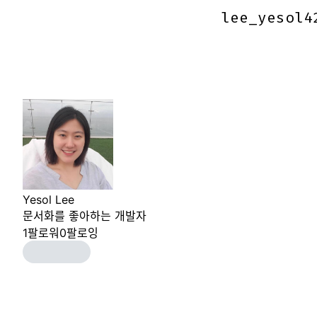
lee_yesol4
lee_yesol4
Yesol Lee
문서화를 좋아하는 개발자
1
팔로워
0
팔로잉