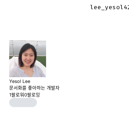
lee_yesol4
lee_yesol4
Yesol Lee
문서화를 좋아하는 개발자
1
팔로워
0
팔로잉