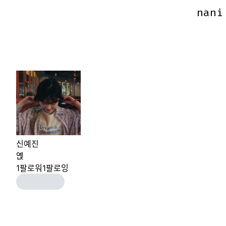
nani
nani
신예진
옍
1
팔로워
1
팔로잉