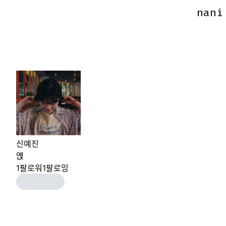
nani
nani
신예진
옍
1
팔로워
1
팔로잉