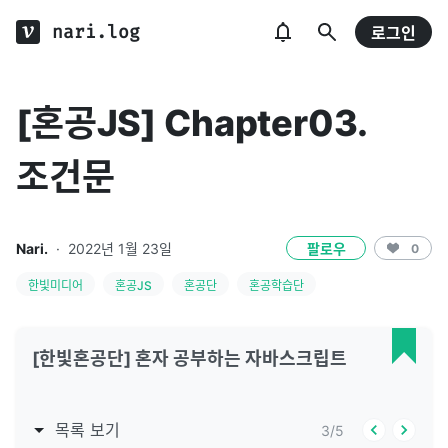
nari.log
로그인
[혼공JS] Chapter03.
조건문
Nari.
·
2022년 1월 23일
팔로우
0
한빛미디어
혼공JS
혼공단
혼공학습단
[한빛혼공단] 혼자 공부하는 자바스크립트
목록 보기
3
/
5