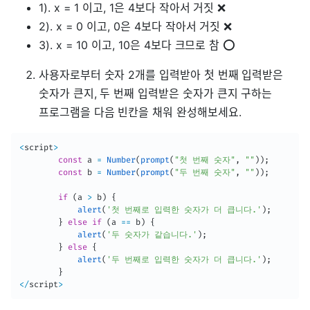
1). x = 1 이고, 1은 4보다 작아서 거짓 ❌
2). x = 0 이고, 0은 4보다 작아서 거짓 ❌
3). x = 10 이고, 10은 4보다 크므로 참 ⭕️
사용자로부터 숫자 2개를 입력받아 첫 번째 입력받은
숫자가 큰지, 두 번째 입력받은 숫자가 큰지 구하는
프로그램을 다음 빈칸을 채워 완성해보세요.
<
script
>
const
 a 
=
Number
(
prompt
(
"첫 번째 숫자"
,
""
)
)
;
const
 b 
=
Number
(
prompt
(
"두 번째 숫자"
,
""
)
)
;
if
(
a 
>
 b
)
{
alert
(
'첫 번째로 입력한 숫자가 더 큽니다.'
)
;
}
else
if
(
a 
==
 b
)
{
alert
(
'두 숫자가 같습니다.'
)
;
}
else
{
alert
(
'두 번째로 입력한 숫자가 더 큽니다.'
)
;
}
<
/
script
>