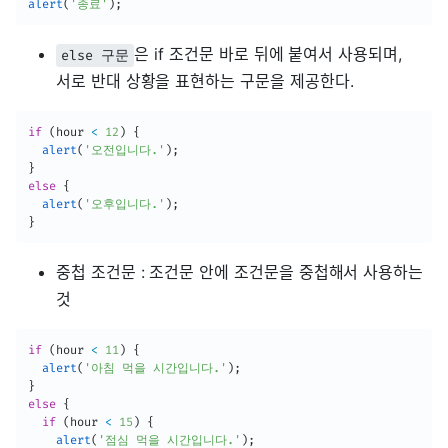
alert
(
'종료'
)
;
은 if 조건문 바로 뒤에 붙여서 사용되며,
else 구문
서로 반대 상황을 표현하는 구문을 제공한다.
if
(
hour 
<
12
)
{
alert
(
'오전입니다.'
)
;
}
else
{
alert
(
'오후입니다.'
)
;
}
중첩 조건문 : 조건문 안에 조건문을 중첩해서 사용하는
것
if
(
hour 
<
11
)
{
alert
(
'아침 먹을 시간입니다.'
)
;
}
else
{
if
(
hour 
<
15
)
{
alert
(
'점심 먹을 시간입니다.'
)
;