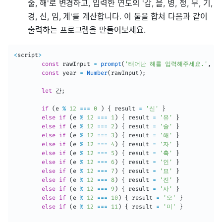
술, 해'로 변경하고, 입력한 연도의 '갑, 을, 병, 정, 무, 기,
경, 신, 임, 계'를 계산합니다. 이 둘을 합쳐 다음과 같이
출력하는 프로그램을 만들어보세요.
<
script
>
const
 rawInput 
=
prompt
(
'태어난 해를 입력해주세요.'
,
''
const
 year 
=
Number
(
rawInput
)
;
let
 간
;
if
(
e 
%
12
===
0
)
{
 result 
=
'신'
}
else
if
(
e 
%
12
===
1
)
{
 result 
=
'유'
}
else
if
(
e 
%
12
===
2
)
{
 result 
=
'술'
}
else
if
(
e 
%
12
===
3
)
{
 result 
=
'해'
}
else
if
(
e 
%
12
===
4
)
{
 result 
=
'자'
}
else
if
(
e 
%
12
===
5
)
{
 result 
=
'축'
}
else
if
(
e 
%
12
===
6
)
{
 result 
=
'인'
}
else
if
(
e 
%
12
===
7
)
{
 result 
=
'묘'
}
else
if
(
e 
%
12
===
8
)
{
 result 
=
'진'
}
else
if
(
e 
%
12
===
9
)
{
 result 
=
'사'
}
else
if
(
e 
%
12
===
10
)
{
 result 
=
'오'
}
else
if
(
e 
%
12
===
11
)
{
 result 
=
'미'
}