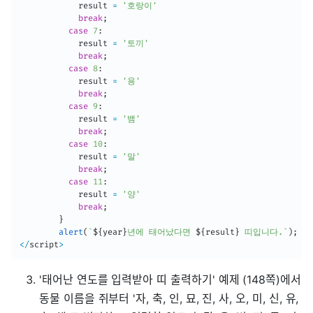
            result 
=
'호랑이'
break
;
case
7
:
            result 
=
'토끼'
break
;
case
8
:
            result 
=
'용'
break
;
case
9
:
            result 
=
'뱀'
break
;
case
10
:
            result 
=
'말'
break
;
case
11
:
            result 
=
'양'
break
;
}
alert
(
`
${
year
}
년에 태어났다면 
${
result
}
 띠입니다.
`
)
;
<
/
script
>
'태어난 연도를 입력받아 띠 출력하기' 예제 (148쪽)에서
동물 이름을 쥐부터 '자, 축, 인, 묘, 진, 사, 오, 미, 신, 유,