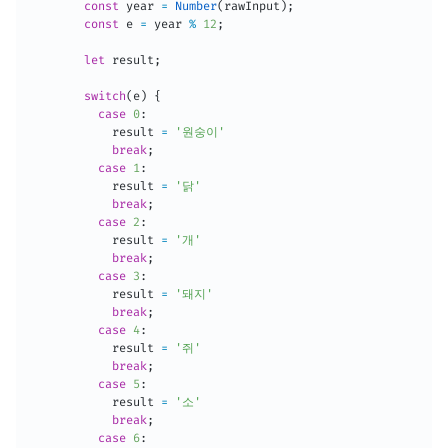
const
 year 
=
Number
(
rawInput
)
;
const
 e 
=
 year 
%
12
;
let
 result
;
switch
(
e
)
{
case
0
:
            result 
=
'원숭이'
break
;
case
1
:
            result 
=
'닭'
break
;
case
2
:
            result 
=
'개'
break
;
case
3
:
            result 
=
'돼지'
break
;
case
4
:
            result 
=
'쥐'
break
;
case
5
:
            result 
=
'소'
break
;
case
6
: