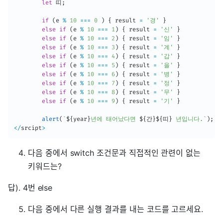
let
 띠
;
if
(
e 
%
10
===
0
)
{
 result 
=
'경'
}
else
if
(
e 
%
10
===
1
)
{
 result 
=
'신'
}
else
if
(
e 
%
10
===
2
)
{
 result 
=
'임'
}
else
if
(
e 
%
10
===
3
)
{
 result 
=
'계'
}
else
if
(
e 
%
10
===
4
)
{
 result 
=
'갑'
}
else
if
(
e 
%
10
===
5
)
{
 result 
=
'을'
}
else
if
(
e 
%
10
===
6
)
{
 result 
=
'병'
}
else
if
(
e 
%
10
===
7
)
{
 result 
=
'정'
}
else
if
(
e 
%
10
===
8
)
{
 result 
=
'무'
}
else
if
(
e 
%
10
===
9
)
{
 result 
=
'기'
}
alert
(
`
${
year
}
년에 태어났다면 
${
간
}
${
띠
}
 년입니다.
`
)
;
<
/
srcipt
>
다음 중에서 switch 조건문과 직접적인 관련이 없는
키워드는?
답). 4번 else
다음 중에서 다른 실행 결과를 내는 코드를 고르세요.