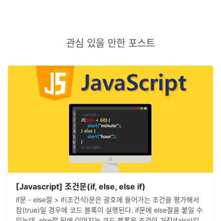
관심 있을 만한 포스트
[Javascript] 조건문(if, else, else if)
if문 - else절 > if(조건식)문은 괄호에 들어가는 조건을 평가해서
참(true)일 경우에 코드 블록이 실행된다. if문에 else절을 붙일 수
있는데, else절 뒤에 이어지는 코드 블록은 조건이 거짓(false)일