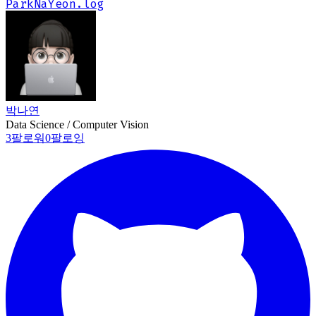
ParkNaYeon.log
ParkNaYeon.log
박나연
Data Science / Computer Vision
3
팔로워
0
팔로잉