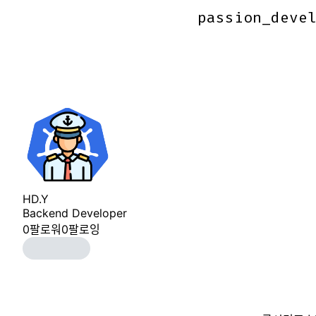
passion_deve
passion_deve
HD.Y
Backend Developer
0
팔로워
0
팔로잉