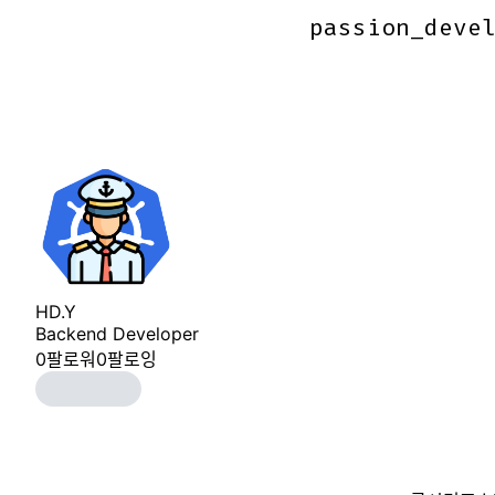
passion_deve
passion_deve
HD.Y
Backend Developer
0
팔로워
0
팔로잉