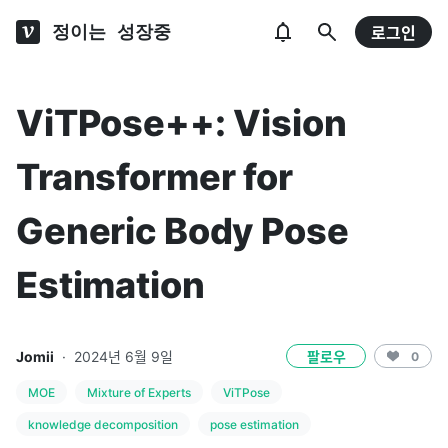
정이는 성장중
로그인
ViTPose++: Vision
Transformer for
Generic Body Pose
Estimation
Jomii
·
2024년 6월 9일
팔로우
0
MOE
Mixture of Experts
ViTPose
knowledge decomposition
pose estimation