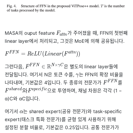
MASA의 ouput feature
가 주어졌을 때, FFN의 첫번째
F
a
t
t
n
linear layer에서 처리되고, 그것은 MoE에 의해 공유됩니다.
F
F
N
a
t
t
n
=
(
(
)
)
F
R
e
L
U
L
i
n
e
a
r
F
×
R
F
F
N
N
γ
C
∈
그런다음,
은 별도의 linear layer들에
F
전달됩니다. 여기서 N은 토큰 수를,
는 FFN의 확장 비율을
γ
F
F
N
나타내며, 기본값은 4입니다. 두 종류의 전문가가
를
F
s
h
a
r
e
d
s
p
e
c
i
f
i
c
와
으로 투영하며, 채널 차원은 각각 (1 −
F
F
α)C와 αC입니다.
여기서
는 shared expert(공유 전문가)와 task-specific
α
expert(태스크 특화 전문가)를 균형 있게 사용하기 위해
설정된 분할 비율로, 기본값은 0.25입니다. 공통 전문가가