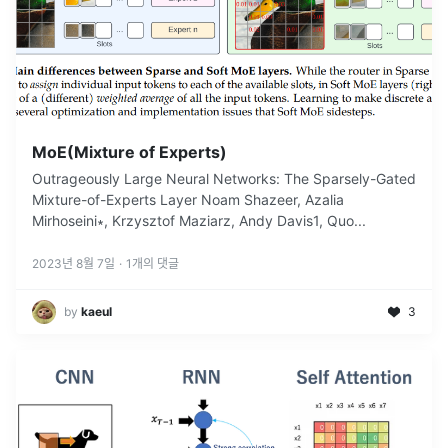
MoE(Mixture of Experts)
Outrageously Large Neural Networks: The Sparsely-Gated
Mixture-of-Experts Layer Noam Shazeer, Azalia
Mirhoseini∗, Krzysztof Maziarz, Andy Davis1, Quo
...
2023년 8월 7일
·
1
개의 댓글
by
kaeul
3