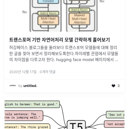
트랜스포머 기반 자연어처리 모델 간략하게 훑어보기
허깅페이스 블로그들을 둘러보다 트랜스포머 모델들에 대해 정리
한 글을 찾아 보면서 정리해보도록한다.하이레벨 관점에서 모델들
의 차이점을 다루고자 한다. hugging face model 페이지에서 사
전 학습된 파일들을 찾아서 테스트 해볼수 있다.허킹갓 페이스..허
깅페이스
...
2020년 12월 17일
·
0
개의 댓글
by
untitled.
3