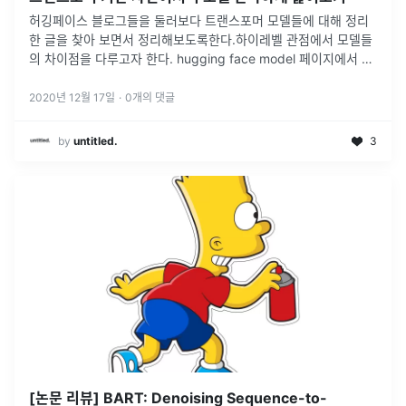
허깅페이스 블로그들을 둘러보다 트랜스포머 모델들에 대해 정리
한 글을 찾아 보면서 정리해보도록한다.하이레벨 관점에서 모델들
의 차이점을 다루고자 한다. hugging face model 페이지에서 사
전 학습된 파일들을 찾아서 테스트 해볼수 있다.허킹갓 페이스..허
깅페이스
...
2020년 12월 17일
·
0
개의 댓글
by
untitled.
3
[논문 리뷰] BART: Denoising Sequence-to-