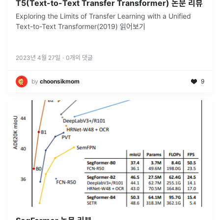
T5(Text-to-Text Transfer Transformer) 논문 리뷰
Exploring the Limits of Transfer Learning with a Unified
Text-to-Text Transformer(2019) 읽어보기
2023년 4월 27일
·
0
개의 댓글
by
choonsikmom
9