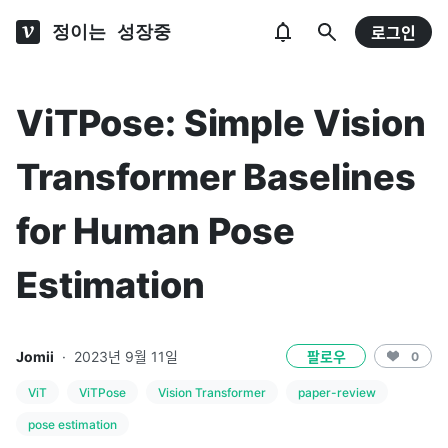
정이는 성장중
로그인
ViTPose: Simple Vision
Transformer Baselines
for Human Pose
Estimation
Jomii
·
2023년 9월 11일
팔로우
0
ViT
ViTPose
Vision Transformer
paper-review
pose estimation