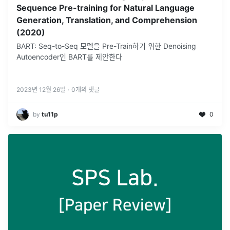
Sequence Pre-training for Natural Language
Generation, Translation, and Comprehension
(2020)
BART: Seq-to-Seq 모델을 Pre-Train하기 위한 Denoising
Autoencoder인 BART를 제안한다
2023년 12월 26일
·
0
개의 댓글
by
tu11p
0