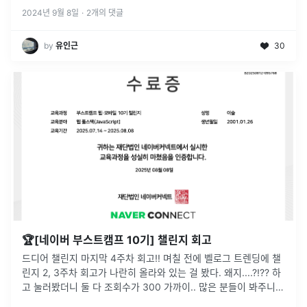
한
...
2024년 9월 8일
·
2
개의 댓글
by
유인근
30
🏆[네이버 부스트캠프 10기] 챌린지 회고
드디어 챌린지 마지막 4주차 회고!! 며칠 전에 벨로그 트렌딩에 챌
린지 2, 3주차 회고가 나란히 올라와 있는 걸 봤다. 왜지....?!?? 하
고 눌러봤더니 둘 다 조회수가 300 가까이.. 많은 분들이 봐주니
더 잘 써야겠다는 마음이 들었다. 이제 곧 슬랙도 없
...