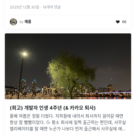
2025년 12월 30일
·
16
개의 댓글
by
예름
66
(회고) 개발자 인생 4주년 (& 카카오 퇴사)
올해 여름은 정말 더웠다. 지하철에 내려서 회사까지 걸어갈 때면
항상 땀 뻘뻘이었다. 💦 평소 회사에 일찍 출근하는 편인데, 사무실
엘리베이터를 탈 때면 누군가 나보다 먼저 출근해서 사무실에 에어
컨을 틀어놨기를 바라곤 했다... 😇 그리고 지금으로부터 4년 전