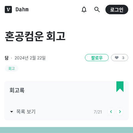
Dahm
로그인
혼공컴운 회고
담
·
2024년 2월 22일
팔로우
3
회고
회고록
목록 보기
7
/
21