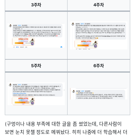
3주차
4주차
5주차
6주차
(구멍이나 내용 부족에 대한 글을 좀 썼었는데, 다른사람이
보면 눈치 못챌 정도로 메꿔놨다. 히히 나중에 더 학습해서 더