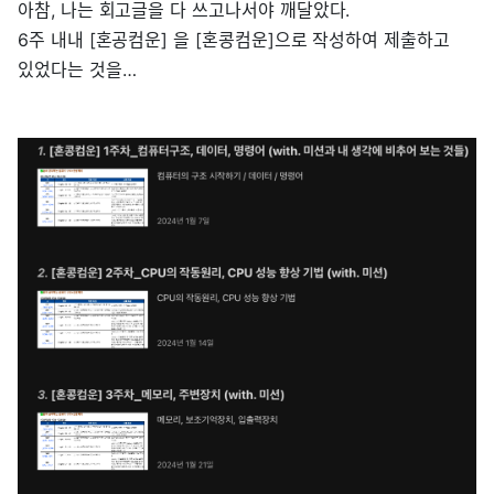
아참, 나는 회고글을 다 쓰고나서야 깨달았다.
6주 내내 [혼공컴운] 을 [혼콩컴운]으로 작성하여 제출하고
있었다는 것을…