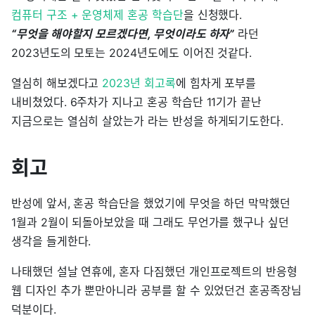
컴퓨터 구조 + 운영체제 혼공 학습단
을 신청했다.
“무엇을 해야할지 모르겠다면, 무엇이라도 하자”
라던
2023년도의 모토는 2024년도에도 이어진 것같다.
열심히 해보겠다고
2023년 회고록
에 힘차게 포부를
내비쳤었다. 6주차가 지나고 혼공 학습단 11기가 끝난
지금으로는 열심히 살았는가 라는 반성을 하게되기도한다.
회고
반성에 앞서, 혼공 학습단을 했었기에 무엇을 하던 막막했던
1월과 2월이 되돌아보았을 때 그래도 무언가를 했구나 싶던
생각을 들게한다.
나태했던 설날 연휴에, 혼자 다짐했던 개인프로젝트의 반응형
웹 디자인 추가 뿐만아니라 공부를 할 수 있었던건 혼공족장님
덕분이다.