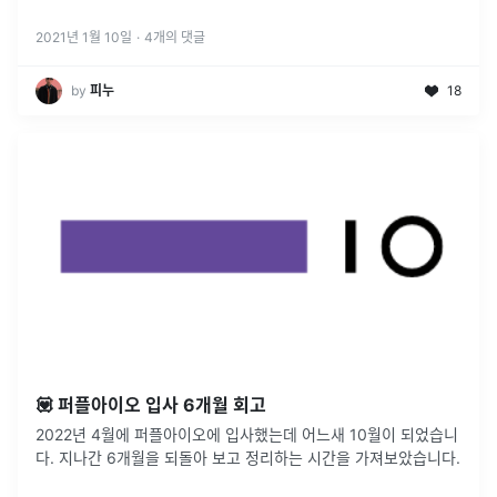
게 깨달았다. 20년을 간략히 돌이켜보고 21년의 다짐을 기록하고
자 회고를 남긴
...
2021년 1월 10일
·
4
개의 댓글
by
피누
18
💟 퍼플아이오 입사 6개월 회고
2022년 4월에 퍼플아이오에 입사했는데 어느새 10월이 되었습니
다. 지나간 6개월을 되돌아 보고 정리하는 시간을 가져보았습니다.