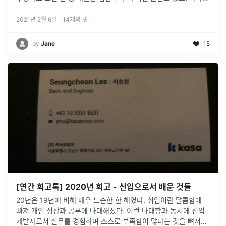
같이 전혀 다른 전공 또는 직군에 있다가 코드스쿼드를 통해 처음
으로 개발자
...
2021년 2월 6일
·
14
개의 댓글
by
Jane
15
[연간 회고록] 2020년 회고 - 신입으로서 배운 것들
20년은 19년에 비해 매우 느슨한 한 해였다. 취업이란 달콤함에
빠져 개인 성장과 공부에 나태해졌다. 이런 나태함과 동시에 신입
개발자로서 실무를 경험하며 스스로 부족함이 많다는 것을 뼈저리