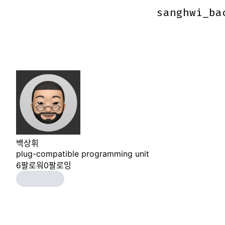
sanghwi_ba
sanghwi_ba
백상휘
plug-compatible programming unit
6
팔로워
0
팔로잉