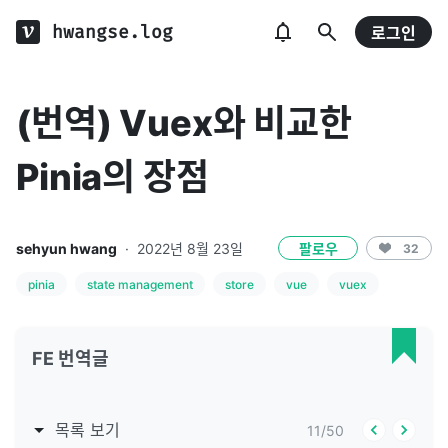
hwangse.log
로그인
(번역) Vuex와 비교한
Pinia의 장점
sehyun hwang
·
2022년 8월 23일
팔로우
32
pinia
state management
store
vue
vuex
FE 번역글
목록 보기
11
/
50