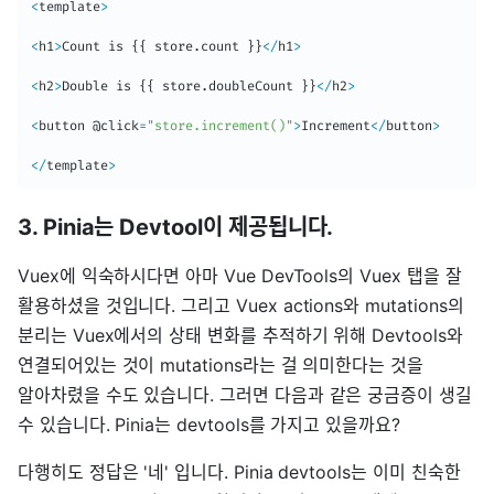
<
template
>
<
h1
>
Count is 
{
{
 store
.
count 
}
}
<
/
h1
>
<
h2
>
Double is 
{
{
 store
.
doubleCount 
}
}
<
/
h2
>
<
button @click
=
"store.increment()"
>
Increment
<
/
button
>
<
/
template
>
3. Pinia는 Devtool이 제공됩니다.
Vuex에 익숙하시다면 아마 Vue DevTools의 Vuex 탭을 잘
활용하셨을 것입니다. 그리고 Vuex actions와 mutations의
분리는 Vuex에서의 상태 변화를 추적하기 위해 Devtools와
연결되어있는 것이 mutations라는 걸 의미한다는 것을
알아차렸을 수도 있습니다. 그러면 다음과 같은 궁금증이 생길
수 있습니다. Pinia는 devtools를 가지고 있을까요?
다행히도 정답은 '네' 입니다. Pinia devtools는 이미 친숙한