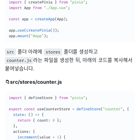
import
{
 createPinia 
}
from
"pinia"
;
import
 App 
from
"./App.vue"
;
const
 app 
=
createApp
(
App
)
;
app
.
use
(
createPinia
(
)
)
;
app
.
mount
(
"#app"
)
;
폴더 아래에
폴더를 생성하고
src
stores
라는 파일을 생성한 뒤, 아래의 코드를 복사해서
counter.js
붙여넣습니다.
📁src/stores/counter.js
import
{
 defineStore 
}
from
"pinia"
;
export
const
 useCounterStore 
=
defineStore
(
"counter"
,
{
state
:
(
)
=>
{
return
{
 count
:
0
}
;
}
,
  actions
:
{
increment
(
value 
=
1
)
{