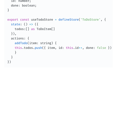
  id
:
 number
;
  done
:
 boolean
;
}
export
const
 useTodoStore 
=
defineStore
(
'ToDoStore'
,
{
state
:
(
)
=>
(
{
    todos
:
[
]
as
 ToDoItem
[
]
}
)
,
  actions
:
{
addTodo
(
item
:
 string
)
{
this
.
todos
.
push
(
{
 item
,
 id
:
this
.
id
++
,
 done
:
false
}
)
}
}
}
)