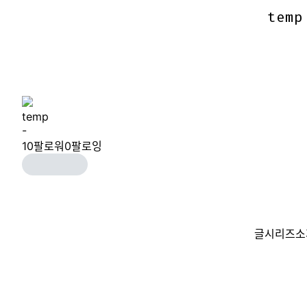
temp
temp
temp
-
10
팔로워
0
팔로잉
글
시리즈
소