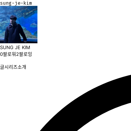
sung-je-kim
sung-je-kim
SUNG JE KIM
0
팔로워
2
팔로잉
글
시리즈
소개