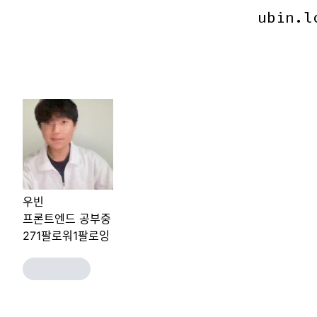
ubin.l
ubin.l
우빈
프론트엔드 공부중
271
팔로워
1
팔로잉