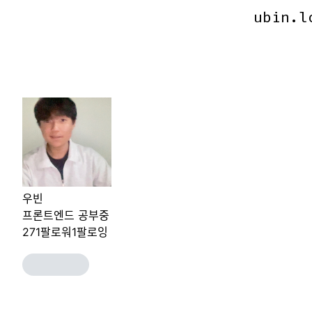
ubin.l
ubin.l
우빈
프론트엔드 공부중
271
팔로워
1
팔로잉