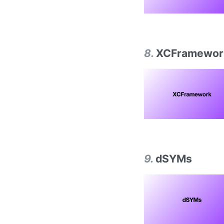
8
.
XCFramewor
9
.
dSYMs