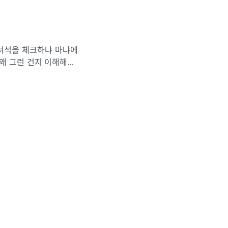
. 이녀석을 체크하냐 마냐에
왜 그런 건지 이해해보