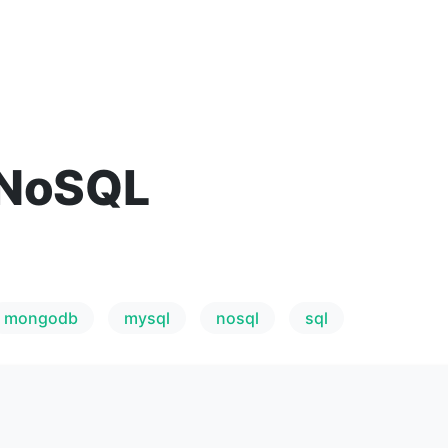
 NoSQL
mongodb
mysql
nosql
sql