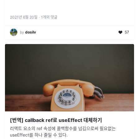
2021년 6월 20일
·
1
개의 댓글
by
dosilv
57
[번역] callback ref로 useEffect 대체하기
리액트 요소의 ref 속성에 콜백함수를 넘김으로써 필요없는
useEffect를 하나 줄일 수 있다.