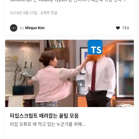
수를 선언 한 다음에 그 안에 다른 타입의 값을 담을 수 있어요. 예
를 들자면, 숫자로 선언한 변수에 문자열을 넣을 수도 있고, null을
2019년 9월 27일
·
8
개의 댓글
넣을 수도 있고 배열...
by
Minjun Kim
133
타입스크립트 때려잡는 꿀팁 모음
타입 오류로 애 먹고 있는 누군가를 위해...