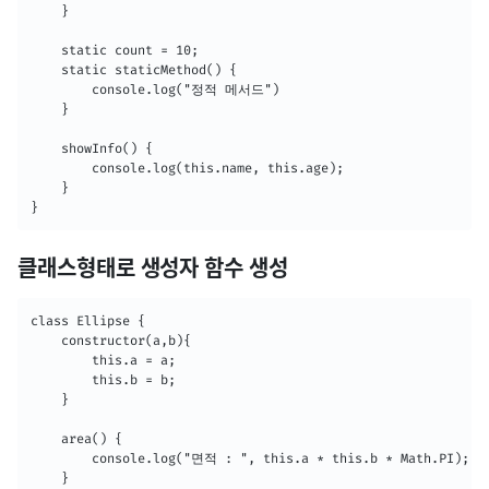
    }

    static count = 10;

    static staticMethod() {

        console.log("정적 메서드")

    }

    showInfo() {

        console.log(this.name, this.age);

    }

}
클래스형태로 생성자 함수 생성
class Ellipse {

    constructor(a,b){

        this.a = a;

        this.b = b;

    }

    area() {

        console.log("면적 : ", this.a * this.b * Math.PI);

    }
