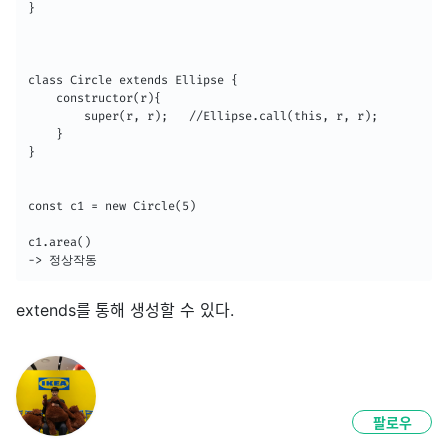
}

class Circle extends Ellipse {

    constructor(r){

        super(r, r);   //Ellipse.call(this, r, r);

    }

}

const c1 = new Circle(5)

c1.area()

-> 정상작동
extends를 통해 생성할 수 있다.
팔로우