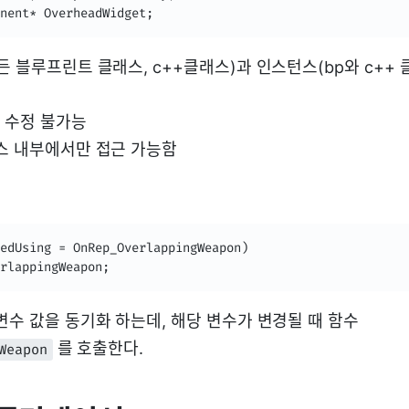
nent* OverheadWidget;
든 블루프린트 클래스, c++클래스)과 인스턴스(bp와 c++
 수정 불가능
래스 내부에서만 접근 가능함
edUsing = OnRep_OverlappingWeapon)

rlappingWeapon;
변수 값을 동기화 하는데, 해당 변수가 변경될 때 함수
를 호출한다.
Weapon