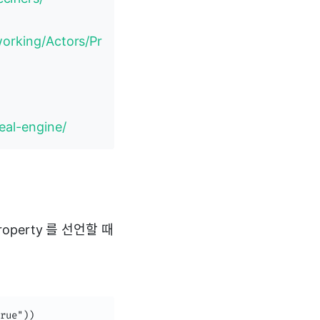
working/Actors/Pr
eal-engine/
perty 를 선언할 때
rue"))
