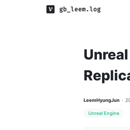
gb_leem.log
Unreal
Replic
LeemHyungJun
·
2
Unreal Engine