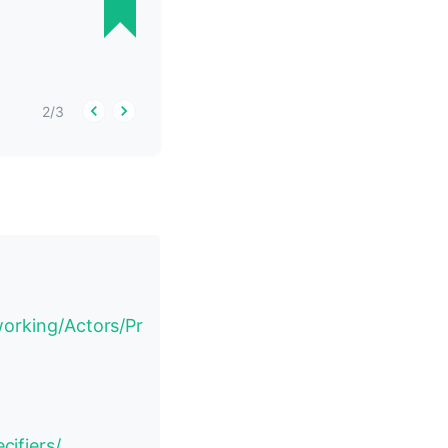
2
/
3
working/Actors/Pr
ifiers/