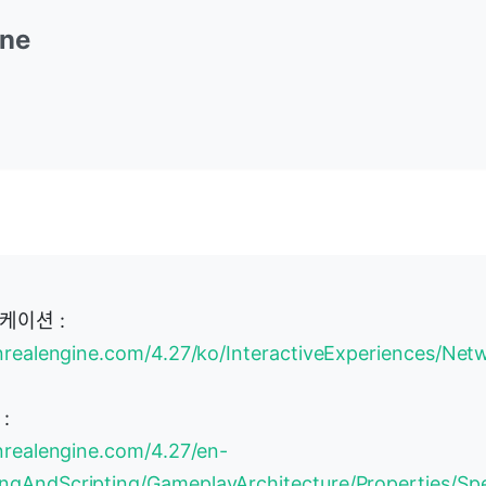
ine
케이션 :
nrealengine.com/4.27/ko/InteractiveExperiences/Net
:
nrealengine.com/4.27/en-
gAndScripting/GameplayArchitecture/Properties/Spec