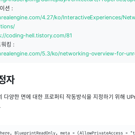
이션 :
nrealengine.com/4.27/ko/InteractiveExperiences/Net
tions/
://coding-hell.tistory.com/81
워킹 :
unrealengine.com/5.3/ko/networking-overview-for-unr
정자
 다양한 면에 대한 프로퍼티 작동방식을 지정하기 위해 UPro
드
here, BlueprintReadOnly, meta = (AllowPrivateAccess = "t