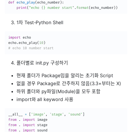
def
echo_play
(
echo_number
)
:
print
(
"echo {} number start"
.
format
(
echo_number
)
)
1차 Test-Python Shell
import
 echo

echo
.
echo_play
(
10
)
# echo 10 number start
폴더별로 init.py 구성하기
현재 폴더가 Package임을 알리는 초기화 Script
없을 경우 Package로 간주하지 않음(3.3+부터는 X)
하위 폴더와 py파일(Module)을 모두 포함
import와 all keyword 사용
__all__ 
=
[
'image'
,
'stage'
,
'sound'
]
from
.
import
from
.
import
from
.
import
 sound