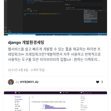
django 개발환경세팅
웹서비스를 쉽고 빠르게 개발할 수 있는 툴을 제공하는 파이썬 프
레임워크✏️ 프레임워크란?개발하면서 자주 사용하고 반복적으로
사용하는 도구를 모은 라이브러리의 집합cd : 원하는 디렉토리로
이동하기 (change directory)ls : 현재 터미널 위치의 디렉토리
경
...
2021년 4월 8일
·
0
개의 댓글
by
HYEONYI JU
3