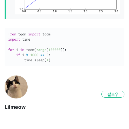
from
 tqdm 
import
import
 time

for
 i 
in
 tqdm
(
range
(
100000
)
)
:
if
 i 
%
1000
==
0
:
        time
.
sleep
(
1
)
팔로우
Lilmeow