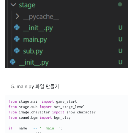
main.py 파일 만들기
from
 stage
.
main 
import
from
 stage
.
sub 
import
from
 image
.
character 
import
from
 sound
.
bgm 
import
 bgm_play

if
 __name__ 
==
'__main__'
: