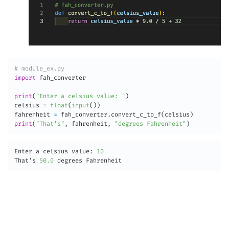
# module_ex.py
import
 fah_converter

print
(
"Enter a celsius value: "
)
celsius 
=
float
(
input
(
)
)
fahrenheit 
=
 fah_converter
.
convert_c_to_f
(
celsius
)
print
(
"That's"
,
 fahrenheit
,
"degrees Fahrenheit"
)
Enter a celsius value
:
10
That's 
50.0
 degrees Fahrenheit