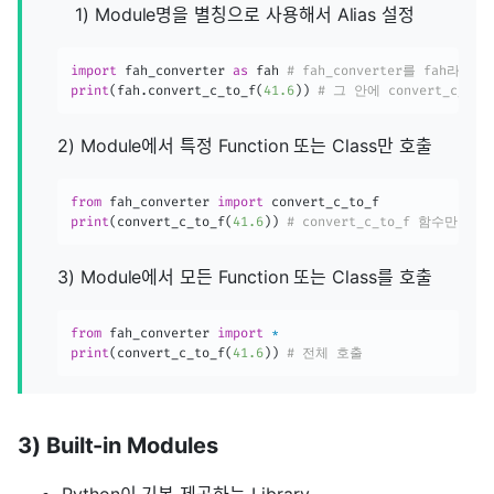
1) Module명을 별칭으로 사용해서 Alias 설정
import
 fah_converter 
as
 fah 
# fah_converter를 fah라는
print
(
fah
.
convert_c_to_f
(
41.6
)
)
# 그 안에 convert_c_t
2) Module에서 특정 Function 또는 Class만 호출
from
 fah_converter 
import
print
(
convert_c_to_f
(
41.6
)
)
# convert_c_to_f 함수만 호출
3) Module에서 모든 Function 또는 Class를 호출
from
 fah_converter 
import
*
print
(
convert_c_to_f
(
41.6
)
)
# 전체 호출
3) Built-in Modules