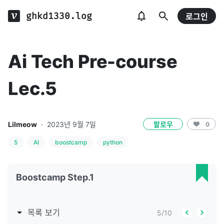
ghkd1330.log
로그인
Ai Tech Pre-course
Lec.5
Lilmeow
·
2023년 9월 7일
팔로우
0
5
AI
boostcamp
python
Boostcamp Step.1
목록 보기
5
/
10