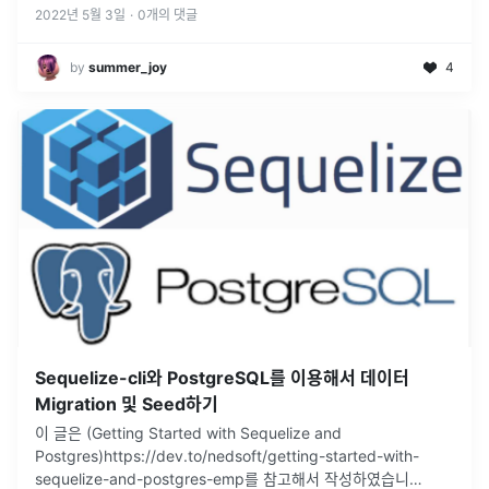
2022년 5월 3일
·
0
개의 댓글
by
summer_joy
4
Sequelize-cli와 PostgreSQL를 이용해서 데이터
Migration 및 Seed하기
이 글은 (Getting Started with Sequelize and
Postgres)https://dev.to/nedsoft/getting-started-with-
sequelize-and-postgres-emp를 참고해서 작성하였습니