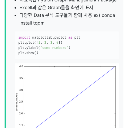
Excell과 같은 Graph들을 화면에 표시
다양한 Data 분석 도구들과 함께 사용 ex) conda
install tqdm
import
 matplotlib
.
pyplot 
as
 plt

plt
.
plot
(
[
1
,
2
,
3
,
4
]
)
plt
.
ylabel
(
'some numbers'
)
plt
.
show
(
)