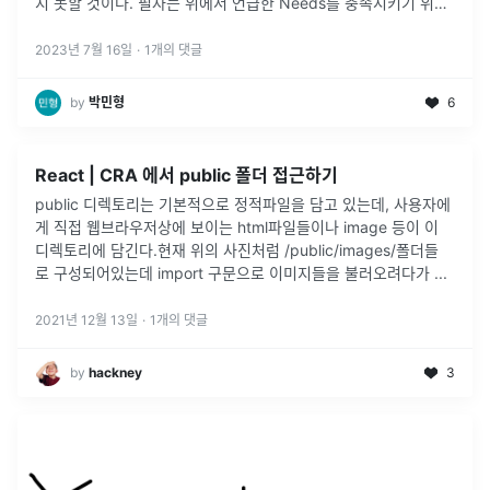
지 못할 것이다. 필자는 위에서 언급한 Needs를 충족시키기 위해
서는 사용자 수, 웹 사이트에 머무르는 시간, 이탈률과 같은 데이터
가 필요하다고
...
2023년 7월 16일
·
1
개의 댓글
by
박민형
6
React | CRA 에서 public 폴더 접근하기
public 디렉토리는 기본적으로 정적파일을 담고 있는데, 사용자에
게 직접 웹브라우저상에 보이는 html파일들이나 image 등이 이
디렉토리에 담긴다.현재 위의 사진처럼 /public/images/폴더들
로 구성되어있는데 import 구문으로 이미지들을 불러오려다가
...
2021년 12월 13일
·
1
개의 댓글
by
hackney
3