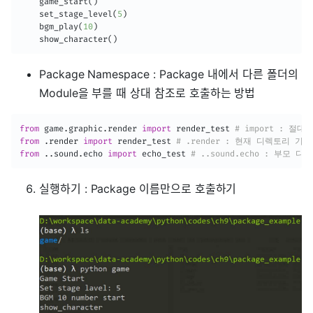
    game_start
(
)
    set_stage_level
(
5
)
    bgm_play
(
10
)
    show_character
(
)
Package Namespace : Package 내에서 다른 폴더의
Module을 부를 때 상대 참조로 호출하는 방법
from
 game
.
graphic
.
render 
import
 render_test 
# import : 절대
from
.
render 
import
 render_test 
# .render : 현재 디렉토리 기준
from
.
.
sound
.
echo 
import
 echo_test 
# ..sound.echo : 부모 
실행하기 : Package 이름만으로 호출하기