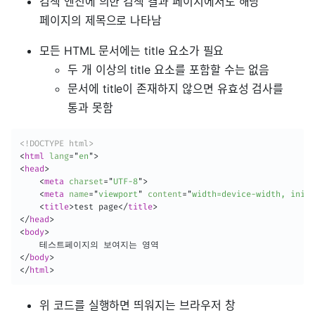
검색 엔진에 의한 검색 결과 페이지에서도 해당
페이지의 제목으로 나타남
모든 HTML 문서에는 title 요소가 필요
두 개 이상의 title 요소를 포함할 수는 없음
문서에 title이 존재하지 않으면 유효성 검사를
통과 못함
<!DOCTYPE html>
<
html
lang
=
"
en
"
>
<
head
>
<
meta
charset
=
"
UTF-8
"
>
<
meta
name
=
"
viewport
"
content
=
"
width=device-width, initi
<
title
>
test page
</
title
>
</
head
>
<
body
>
</
body
>
</
html
>
위 코드를 실행하면 띄워지는 브라우저 창