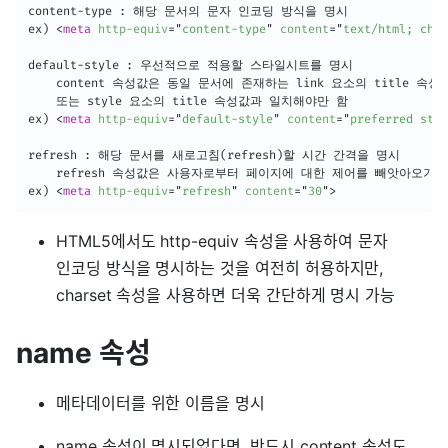
content-type : 해당 문서의 문자 인코딩 방식을 명시

ex) 
<
meta
http-equiv
=
"
content-type
"
content
=
"
text/html; char
default-style : 우선적으로 적용할 스타일시트를 명시

	content 속성값은 동일 문서에 존재하는 link 요소의 title 속성값,

	또는 style 요소의 title 속성값과 일치해야만 함

ex) 
<
meta
http-equiv
=
"
default-style
"
content
=
"
preferred styl
refresh : 해당 문서를 새로고침(refresh)할 시간 간격을 명시

	refresh 속성값은 사용자로부터 페이지에 대한 제어를 빼앗아오기 때문에 주의를 기울여 사용해야 함

ex) 
<
meta
http-equiv
=
"
refresh
"
content
=
"
30
"
>
HTML5에서도 http-equiv 속성을 사용하여 문자
인코딩 방식을 명시하는 것을 여전히 허용하지만,
charset 속성을 사용하면 더욱 간단하게 명시 가능
name 속성
메타데이터를 위한 이름을 명시
name 속성이 명시되었다면, 반드시 content 속성도