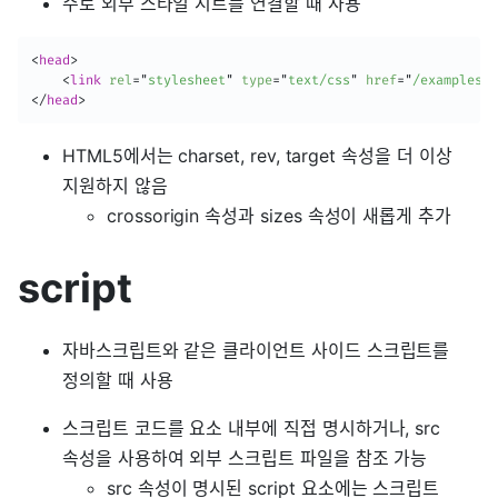
주로 외부 스타일 시트를 연결할 때 사용
<
head
>
<
link
rel
=
"
stylesheet
"
type
=
"
text/css
"
href
=
"
/examples/m
</
head
>
HTML5에서는 charset, rev, target 속성을 더 이상
지원하지 않음
crossorigin 속성과 sizes 속성이 새롭게 추가
script
자바스크립트와 같은 클라이언트 사이드 스크립트를
정의할 때 사용
스크립트 코드를 요소 내부에 직접 명시하거나, src
속성을 사용하여 외부 스크립트 파일을 참조 가능
src 속성이 명시된 script 요소에는 스크립트