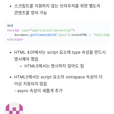
스크립트를 지원하지 않는 브라우저를 위한 별도의
콘텐츠를 정의 가능
<
script
type
=
"
application/javascript
"
>
    document
.
getElementById
(
"para"
)
.
innerHTML 
=
"자바스크립트
</
script
>
HTML 4.01에서는 script 요소에 type 속성을 반드시
명시해야 했음
HTML5에서는 명시하지 않아도 됨
HTML5에서는 script 요소의 xml:space 속성이 더
이상 지원되지 않음
- async 속성이 새롭게 추가