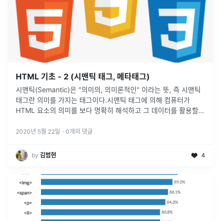
HTML 기초 - 2 (시맨틱 태그, 메타태그)
시맨틱(Semantic)은 "의미의, 의미론적인" 이라는 뜻, 즉 시맨틱
태그란 의미를 가지는 태그이다.시맨틱 태그에 의해 컴퓨터가
HTML 요소의 의미를 보다 명확히 해석하고 그 데이터를 활용할
수 있는 시맨틱 웹이 실현될 수 있다. 시맨틱 웹이란 웹이 존재하는
수많
...
2020년 5월 22일
·
0
개의 댓글
by
김범현
4