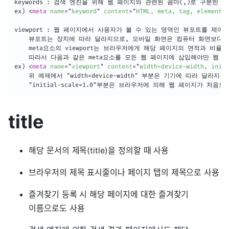
keywords : 검색 엔진을 위해 웹 페이지와 관련된 콤마(,)로 구분한 
ex) 
<
meta
name
=
"
keyword
"
content
=
"
HTML, meta, tag, element, 
viewport : 웹 페이지에서 사용자가 볼 수 있는 영역인 뷰포트를 제어

	뷰포트는 장치에 따라 달라지므로, 모바일 화면은 컴퓨터 화면보다 뷰포트가 더 작음

	meta요소의 viewport는 브라우저에게 해당 페이지의 면적과 비율 등을 어떻게 제어할 지에 대한 지침 제공

	따라서 다음과 같은 meta요소를 모든 웹 페이지에 삽입해야만 웹 페이지가 모든 장치에서 잘 보일 수 있음

ex) 
<
meta
name
=
"
viewport
"
content
=
"
width=device-width, initi
    위 예제에서 "width=device-width" 부분은 기기에 따라 달
    "initial-scale=1.0"부분은 브라우저에 의해 웹 페이지가 처
title
해당 문서의 제목(title)을 정의할 때 사용
브라우저의 제목 표시줄이나 페이지 탭의 제목으로 사용
즐겨찾기 등록 시 해당 페이지에 대한 즐겨찾기
이름으로도 사용