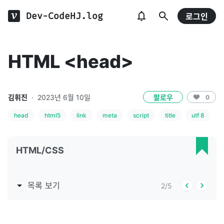
Dev-CodeHJ.log
로그인
HTML <head>
김휘진
·
2023년 6월 10일
팔로우
0
head
html5
link
meta
script
title
utf 8
HTML/CSS
목록 보기
2
/
5