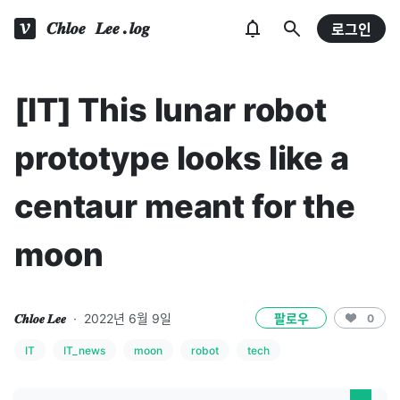
𝑪𝒉𝒍𝒐𝒆 𝑳𝒆𝒆.𝒍𝒐𝒈
로그인
[IT] This lunar robot
prototype looks like a
centaur meant for the
moon
𝑪𝒉𝒍𝒐𝒆 𝑳𝒆𝒆
·
2022년 6월 9일
팔로우
0
IT
IT_news
moon
robot
tech