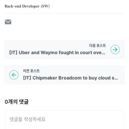
𝐁𝐚𝐜𝐤-𝐞𝐧𝐝 𝐃𝐞𝐯𝐞𝐥𝐨𝐩𝐞𝐫 (𝐒𝐖)
다음
포스트
[IT] Uber and Waymo fought in court over self-driving trucks. Now they're teaming up
이전
포스트
[IT] Chipmaker Broadcom to buy cloud services firm VMware in $61 billion deal
0
개의 댓글