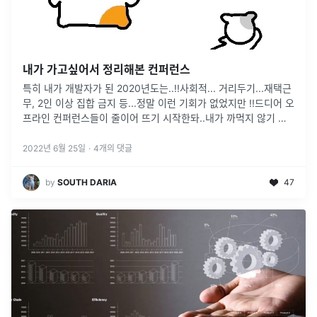
내가 가고싶어서 정리해본 컨퍼런스
특히 내가 개발자가 된 2020년도는..!!사회적... 거리두기...재택근
무, 2인 이상 집합 금지 등...정말 이런 기회가 없었지만 !!드디어 오
프라인 컨퍼런스들이 줄이어 뜨기 시작한돠..내가 까먹지 않기 위
해 컨퍼런스들을 정리하려고 한다... 일단 !!일시 : 2
...
2022년 6월 25일
·
4
개의 댓글
by
SOUTH DARIA
47