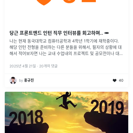
당근 프론트엔드 인턴 직무 인터뷰를 회고하며.. 🥕
나는 현재 동국대학교 컴퓨터공학과 4학년 1학기에 재학중이다.
해당 인턴 전형을 준비하는 다른 분들을 위해서, 필자의 상황에 대
해서 적어보자면 나는 교내 수업내의 프로젝트 및 공모전이나 대회
를 나가기 위해서, 프로젝트는 8~ 9 차례 진행해보았다. 해커톤같
은 단발성 대
...
2025년 4월 21일
·
20
개의 댓글
by
홍규진
40