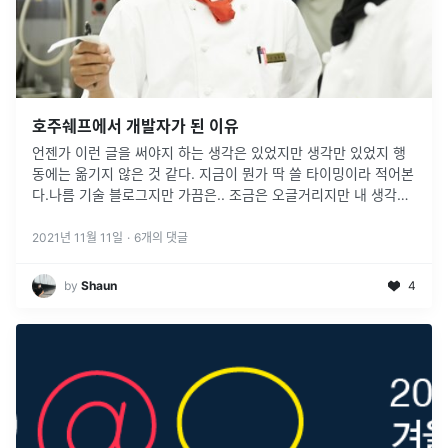
호주쉐프에서 개발자가 된 이유
언젠가 이런 글을 써야지 하는 생각은 있었지만 생각만 있었지 행
동에는 옮기지 않은 것 같다. 지금이 뭔가 딱 쓸 타이밍이라 적어본
다.나름 기술 블로그지만 가끔은.. 조금은 오글거리지만 내 생각을
적는 것도 나쁘지 않겠다고 생각한다..내 나이 29에 개발자가 되기
로 결심
...
2021년 11월 11일
·
6
개의 댓글
by
Shaun
4