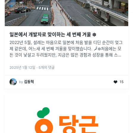
일본에서 개발자로 맞이하는 세 번째 겨울 ❄️
2022년 5월, 설레는 마음으로 일본에 처음 발을 디딘 순간이 엊그
제 같은데, 어느새 세 번째 겨울을 맞이했습니다. 🗾❄️처음에는 모
든 것이 낯설고 두려웠지만, 지금은 많은 경험과 성장을 통해 스스
로에게 자부심을 느끼고 있습니다. 😊이 글을 통해 그동안 쌓아온
소
...
2025년 1월 12일
·
5
개의 댓글
by
김동혁
15