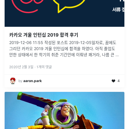
카카오 겨울 인턴십 2019 합격 후기
2019-12-06 11:55 작성된 포스트 2019-12-05일자로, 꿈에도
그리던 카카오 2019 겨울 인턴십에 합격을 하였다. 아직 졸업도
안한 상태에서 한 학기의 취준 기간안에 이뤄낸 쾌거라, 나름 큰 의
미가 있다고 생각한다. 물론 여기서 끝낼 것이 아니라
...
2020년 2월 3일
·
1
개의 댓글
by
aaron.park
4