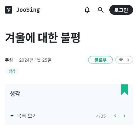
JooSing
로그인
겨울에 대한 불평
주싱
·
2024년 1월 25일
팔로우
3
생각
생각
목록 보기
4
/
35