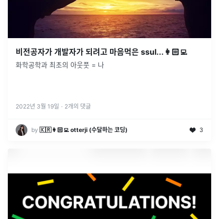
비전공자가 개발자가 되려고 마음먹은 ssul...👩🏻‍💻
화학공학과 최초의 아웃풋 = 나
2022년 3월 19일
·
2
개의 댓글
by
🇰🇷👩🏻‍💻 otterji (수달하는 코딩)
3