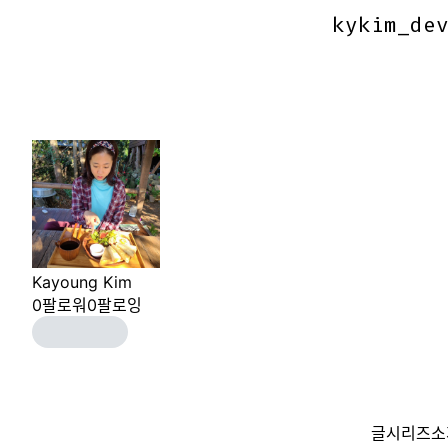
kykim_de
kykim_de
Kayoung Kim
0
팔로워
0
팔로잉
글
시리즈
소