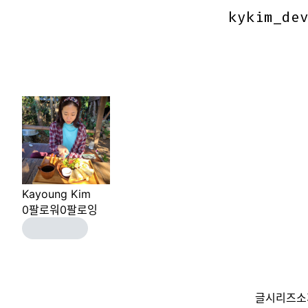
kykim_de
kykim_de
Kayoung Kim
0
팔로워
0
팔로잉
글
시리즈
소