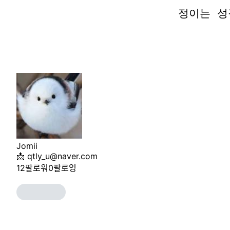
정이는 성
정이는 성
Jomii
📩 qtly_u@naver.com
12
팔로워
0
팔로잉