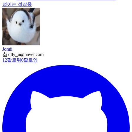
정이는 성장중
Jomii
📩 qtly_u@naver.com
12
팔로워
0
팔로잉