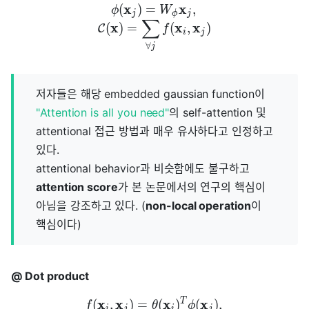
x
x
(
)
=
,
ϕ
W
j
ϕ
j
∑
x
x
x
(
)
=
(
,
)
C
f
i
j
∀
j
저자들은 해당 embedded gaussian function이
"Attention is all you need"
의 self-attention 및
attentional 접근 방법과 매우 유사하다고 인정하고
있다.
attentional behavior과 비슷함에도 불구하고
attention score
가 본 논문에서의 연구의 핵심이
아님을 강조하고 있다. (
non-local operation
이
핵심이다)
@ Dot product
x
x
x
T
x
(
,
)
=
(
)
(
)
,
f
θ
ϕ
i
j
i
j