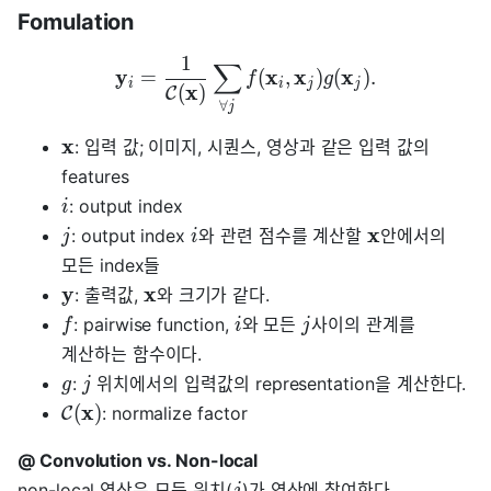
Fomulation
1
∑
y
x
x
x
=
(
,
)
(
)
.
f
g
i
i
j
j
x
(
)
C
∀
j
x
: 입력 값; 이미지, 시퀀스, 영상과 같은 입력 값의
features
: output index
i
x
: output index
와 관련 점수를 계산할
안에서의
j
i
모든 index들
y
x
: 출력값,
와 크기가 같다.
: pairwise function,
와 모든
사이의 관계를
f
i
j
계산하는 함수이다.
:
위치에서의 입력값의 representation을 계산한다.
g
j
x
(
)
: normalize factor
C
@ Convolution vs. Non-local
non-local 연산은 모든 위치(
)가 연산에 참여한다.