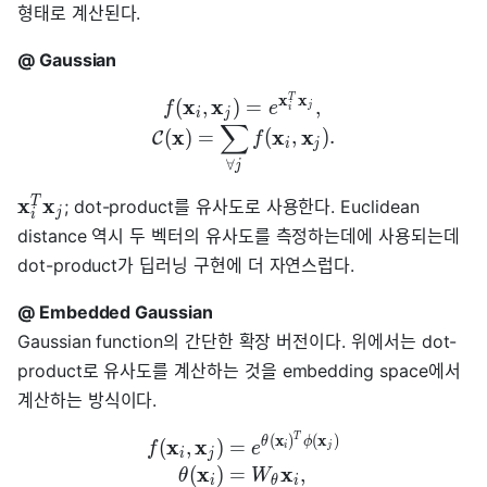
형태로 계산된다.
@ Gaussian
x
x
T
x
x
(
,
)
=
,
f
e
j
i
i
j
∑
x
x
x
(
)
=
(
,
)
.
C
f
i
j
∀
j
x
x
T
; dot-product를 유사도로 사용한다. Euclidean
j
i
distance 역시 두 벡터의 유사도를 측정하는데에 사용되는데
dot-product가 딥러닝 구현에 더 자연스럽다.
@ Embedded Gaussian
Gaussian function의 간단한 확장 버전이다. 위에서는 dot-
product로 유사도를 계산하는 것을 embedding space에서
계산하는 방식이다.
x
x
T
(
)
(
)
x
x
θ
ϕ
(
,
)
=
f
e
i
j
i
j
x
x
(
)
=
,
θ
W
i
θ
i