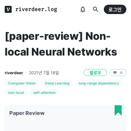
riverdeer.log
로그인
[paper-review] Non-
local Neural Networks
riverdeer
·
2021년 7월 18일
팔로우
0
Computer Vision
Deep Learning
long-range dependency
non-local
self-attention
Paper Review