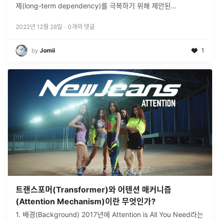
제(long-term dependency)를 극복하기 위해 제안된
Transformer는 BERT나 GPT
...
2022년 12월 28일
·
0
개의 댓글
by
Jomii
1
트랜스포머(Transformer)와 어텐션 매커니즘
(Attention Mechanism)이란 무엇인가?
1. 배경(Background) 2017년에 Attention is All You Need라는