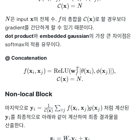
x
(
)
=
C
N
x
x
(
)
은 input
의 전체 수.
의 총합을
로 할 경우보다
C
N
f
gradient를 간단하게 할 수 있기 때문이다.
dot product
와
embedded gaussian
의 가장 큰 차이점은
softmax의 적용 유무이다.
@ Concatenation
x
x
w
T
x
x
(
,
)
=
R
e
L
U
(
[
(
)
,
(
)
]
)
,
f
θ
ϕ
i
j
i
j
f
x
(
)
=
.
C
N
Non-local Block
1
y
x
x
x
=
(
,
)
(
)
마지막으로
∑
처럼 계산된
f
g
i
i
j
j
x
∀
(
)
C
j
y
를 최종적으로 아래와 같이 계산하여 최종 결과물을
i
산출한다.
z
y
x
=
+
W