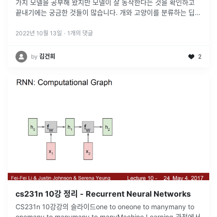
가지 모델을 공부해 왔지만 모델이 잘 동작한다는 것을 확인하고
끝내기에는 궁금한 것들이 많습니다. 개와 고양이를 분류하는 딥러
닝 모델을 만들었다고 합시다. 이 모델의 이미지의 어느 부분을 보
고 개라는 결론을
...
2022년 10월 13일
·
1
개의 댓글
by
김건희
2
cs231n 10강 정리 - Recurrent Neural Networks
CS231n 10강강의 슬라이드one to oneone to manymany to
onemany to manymany to manyMachine Learning 관점에서