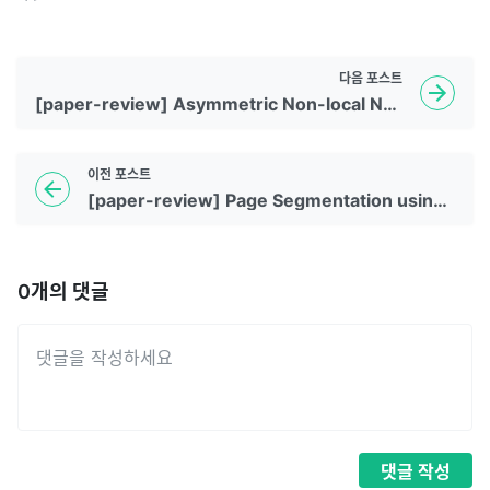
다음
포스트
[paper-review] Asymmetric Non-local Neural Networks for Semantic Segmentation
이전
포스트
[paper-review] Page Segmentation using a Convolutional Neural Network with Trainable Co-occurrence Features
0
개의 댓글
댓글
작성