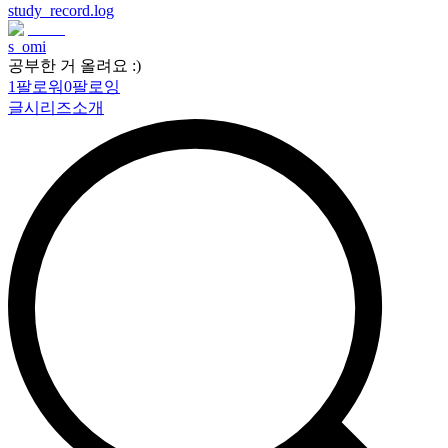
study_record.log
s_omi
공부한 거 올려요 :)
1
팔로워
0
팔로잉
글
시리즈
소개