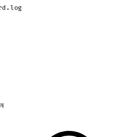
rd.log
rd.log
개