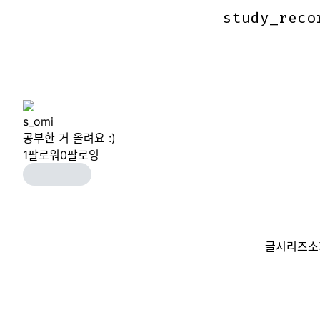
study_reco
study_reco
s_omi
공부한 거 올려요 :)
1
팔로워
0
팔로잉
글
시리즈
소