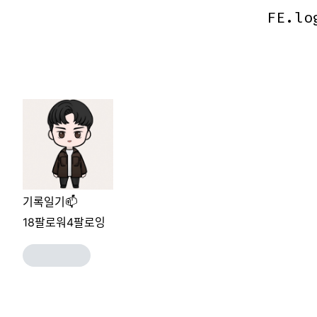
FE.lo
FE.lo
기록일기📫
18
팔로워
4
팔로잉