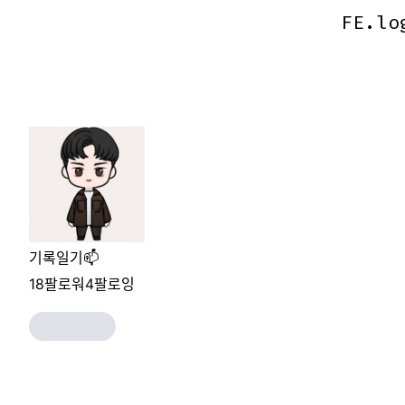
FE.lo
FE.lo
기록일기📫
18
팔로워
4
팔로잉