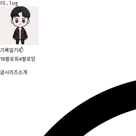
FE.log
FE.log
기록일기📫
18
팔로워
4
팔로잉
글
시리즈
소개