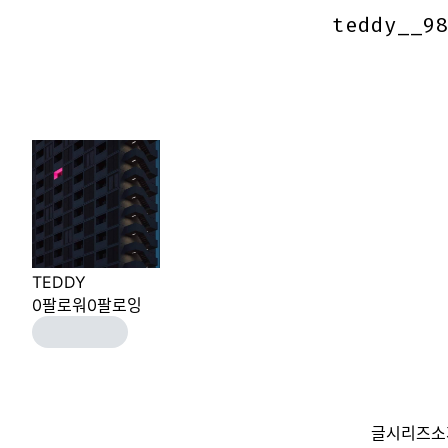
teddy__9
teddy__9
TEDDY
0
팔로워
0
팔로잉
글
시리즈
소