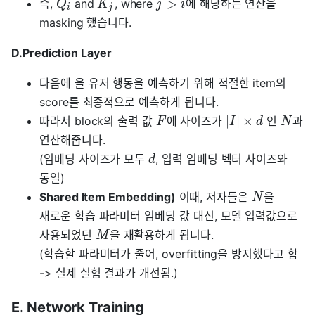
>
즉,
and
, where
에 해당하는 연산을
Q
K
j
i
i
j
masking 했습니다.
D.Prediction Layer
다음에 올 유저 행동을 예측하기 위해 적절한 item의
score를 최종적으로 예측하게 됩니다.
∣
∣
×
따라서 block의 출력 값
에 사이즈가
인
과
F
I
d
N
연산해줍니다.
(임베딩 사이즈가 모두
, 입력 임베딩 벡터 사이즈와
d
동일)
Shared Item Embedding)
이때, 저자들은
을
N
새로운 학습 파라미터 임베딩 값 대신, 모델 입력값으로
사용되었던
을 재활용하게 됩니다.
M
(학습할 파라미터가 줄어, overfitting을 방지했다고 함
-> 실제 실험 결과가 개선됨.)
E. Network Training