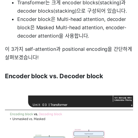
Transformer는 크게 encoder blocks(stacking)과
decoder blocks(stacking)으로 구성되어 있습니다.
Encoder block은 Multi-head attention, decoder
block은 Masked Multi-head attention, encoder-
decoder attention을 사용합니다.
이 3가지 self-attention과 positional encoding을 간단하게
살펴보겠습니다!
Encoder block vs. Decoder block